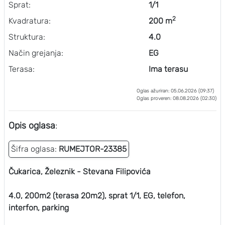
Sprat:
1/1
2
Kvadratura:
200 m
Struktura:
4.0
Način grejanja:
EG
Terasa:
Ima terasu
Oglas ažuriran: 05.06.2026 (09:37)
Oglas proveren: 08.08.2026 (02:30)
Opis oglasa
:
Šifra oglasa:
RUMEJTOR-23385
Čukarica, Železnik - Stevana Filipovića
4.0, 200m2 (terasa 20m2), sprat 1/1, EG, telefon,
interfon, parking