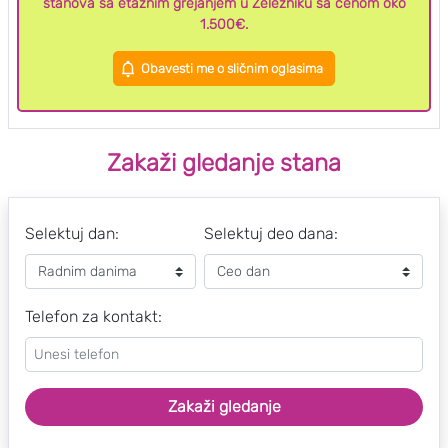
stanova sa etažnim grejanjem u Železniku sa cenom oko
1.500€.
Obavesti me o sličnim oglasima
Zakaži gledanje stana
Selektuj dan:
Selektuj deo dana:
Telefon za kontakt:
Zakaži gledanje