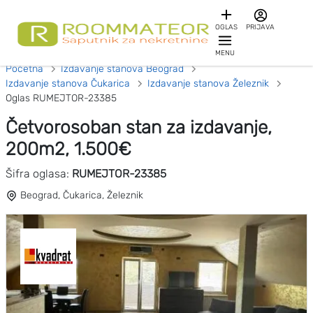
OGLAS
PRIJAVA
MENU
Početna
Izdavanje stanova Beograd
Izdavanje stanova Čukarica
Izdavanje stanova Železnik
Oglas RUMEJTOR-23385
Četvorosoban stan za izdavanje,
200m2, 1.500€
Šifra oglasa:
RUMEJTOR-23385
Beograd, Čukarica, Železnik