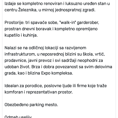
Izdaje se kompletno renoviran i luksuzno uređen stan u
centru Železnika, u mirnoj jednospratnoj zgradi.
Prostorije: tri spavaće sobe, "walk-in" garderober,
prostran dnevni boravak i kompletno opremljeno
kupatilo i kuhinja.
Nalazi se na odličnoj lokaciji sa razvijenom
infrastrukturom, u neposrednoj blizini su škola, vrtić,
prodavnice, javni prevoz i svi sadržaji neophodni za
udoban život. Brza i dobra povezanost sa svim delovima
grada, kao i blizina Expo kompleksa.
Idealan za porodice, poslovne ljude ili firme koje traže
komforan i reprezentativan prostor.
Obezbeđeno parking mesto.
Odmah useljiv.