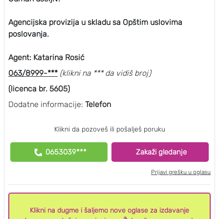
Agencijska provizija u skladu sa Opštim uslovima
poslovanja.
Agent: Katarina Rosić
063/8999-***
(klikni na *** da vidiš broj)
(licenca br. 5605)
Dodatne informacije:
Telefon
Klikni da pozoveš ili pošalješ poruku
0653039***
Zakaži gledanje
Prijavi grešku u oglasu
Klikni na dugme i šaljemo nove oglase za izdavanje