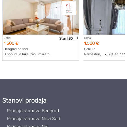
2
Cena:
Cena:
Stan
|
80 m
1.500 €
1.500 €
Beograd na vodi
Palilula
U ponudi je luksuzan i izuzetn...
Namešten, lux, 3.0, eg, 1/3. .
Stanovi prodaja
Prodaja stanova Beograd
Prodaja stanova Novi Sad
Prodaja stanova Niš