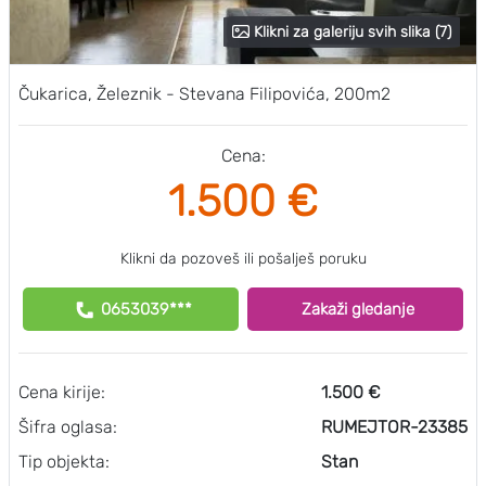
Klikni za galeriju svih slika (7)
Čukarica, Železnik - Stevana Filipovića, 200m2
Cena:
1.500 €
Klikni da pozoveš ili pošalješ poruku
0653039***
Zakaži gledanje
Cena kirije:
1.500 €
Šifra oglasa:
RUMEJTOR-23385
Tip objekta:
Stan