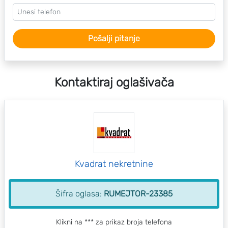
Pošalji pitanje
Kontaktiraj oglašivača
Kvadrat nekretnine
Šifra oglasa:
RUMEJTOR-23385
Klikni na *** za prikaz broja telefona