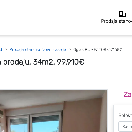
Prodaja stano
d
Prodaja stanova Novo naselje
Oglas RUMEJTOR-571682
 prodaju, 34m2, 99.910€
Za
Selekt