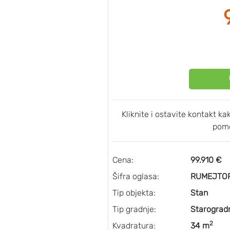
Kliknite i ostavite kontakt k
pomo
Cena:
99.910 €
Šifra oglasa:
RUMEJTOR
Tip objekta:
Stan
Tip gradnje:
Starograd
2
Kvadratura:
34 m