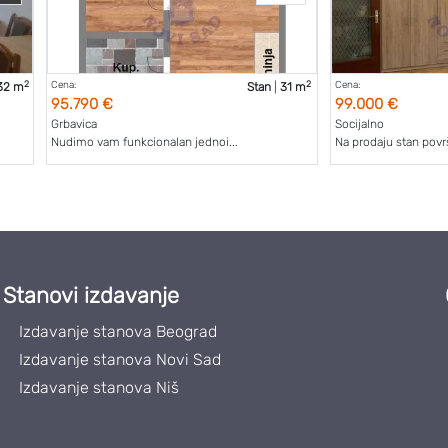
2
2
Cena:
Cena:
32 m
Stan
|
31 m
95.790 €
99.000 €
Grbavica
Socijalno
Nudimo vam funkcionalan jednoi...
Na prodaju stan površ
Stanovi izdavanje
Izdavanje stanova Beograd
Izdavanje stanova Novi Sad
Izdavanje stanova Niš