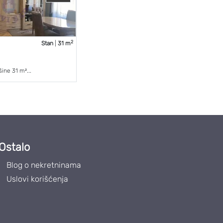
2
Stan
|
31 m
ine 31 m²...
Ostalo
Blog o nekretninama
Uslovi korišćenja