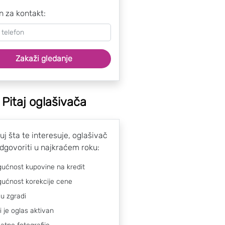
n za kontakt:
Zakaži gledanje
Pitaj oglašivača
uj šta te interesuje, oglašivač
odgovoriti u najkraćem roku:
ućnost kupovine na kredit
ućnost korekcije cene
 u zgradi
li je oglas aktivan