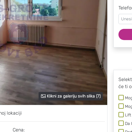
Telefo
Selekt
će ti 
Klikni za galeriju svih slika (7)
Mog
Mog
oj lokaciji
Lift
Da 
Cena: