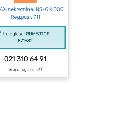
MAX nekretnine, NS-GN DOO
Reg.posr. 711
Šifra oglasa:
RUMEJTOR-
571682
021 310 64 91
Broj u registru: 711