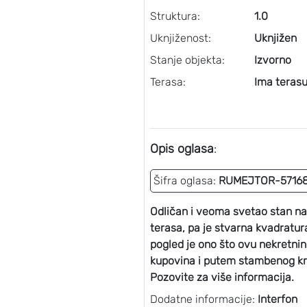
Struktura:
1.0
Uknjiženost:
Uknjižen
Stanje objekta:
Izvorno
Terasa:
Ima teras
Opis oglasa
:
Šifra oglasa:
RUMEJTOR-5716
Odličan i veoma svetao stan na
terasa, pa je stvarna kvadratura
pogled je ono što ovu nekretnin
kupovina i putem stambenog kred
Pozovite za više informacija.
Dodatne informacije:
Interfon