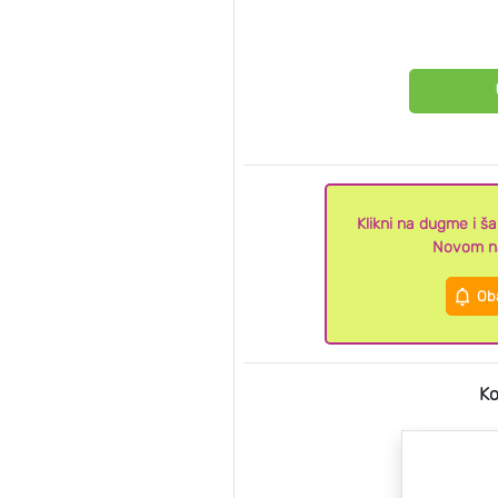
Klikni na dugme i š
Novom na
Oba
Ko