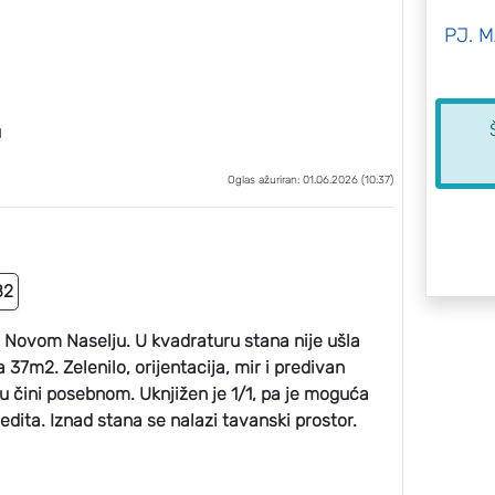
PJ. 
u
Oglas ažuriran: 01.06.2026 (10:37)
82
 Novom Naselju. U kvadraturu stana nije ušla
 37m2. Zelenilo, orijentacija, mir i predivan
u čini posebnom. Uknjižen je 1/1, pa je moguća
ita. Iznad stana se nalazi tavanski prostor.