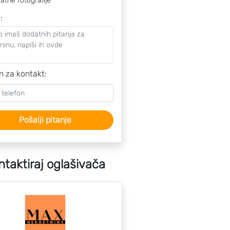
atne fotografije
o
:
n za kontakt:
Pošalji pitanje
ntaktiraj oglašivača