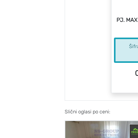
PJ. MAX
Šif
Slični oglasi po ceni: