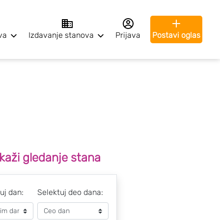
va
Izdavanje stanova
Prijava
Postavi oglas
kaži gledanje stana
uj dan:
Selektuj deo dana: