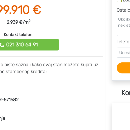
Dod
99.910 €
Ostal
2
2.939 €/m
Kontakt telefon
Telefo
021 310 64 91
ako biste saznali kako ovaj stan možete kupiti uz
ć stambenog kredita:
Ko
-571682
nja