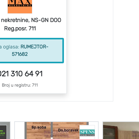
 nekretnine, NS-GN DOO
Reg.posr. 711
ra oglasa:
RUMEJTOR-
571682
021 310 64 91
Broj u registru: 711