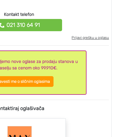
Kontakt telefon
021 310 64 91
Prijavi grešku u oglasu
aljemo nove oglase za prodaju stanova u
selju sa cenom oko 99.910€.
vesti me o sličnim oglasima
ntaktiraj oglašivača