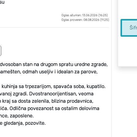
su
Oglas ažuriran: 13.06.2026 (16:25)
Oglas proveren: 08.08.2026 (11:25)
Šif
n dvosoban stan na drugom spratu uredne zgrade,
namešten, odmah useljiv i idealan za parove,
 kuhinja sa trpezarijom, spavaća soba, kupatilo.
avanoj zgradi. Dvostranoorijentisan, veoma
kraj sa dosta zelenila, blizina prodavnica,
vrtića. Odlična povezanost sa ostalim delovima
mce, zaposlene.
e gledanja, pozovite.