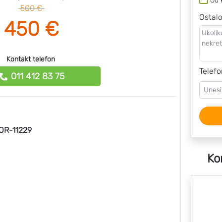
Od 
500 €
Ostal
450 €
Kontakt telefon
Telefo
011 412 83 75
R-11229
Ko