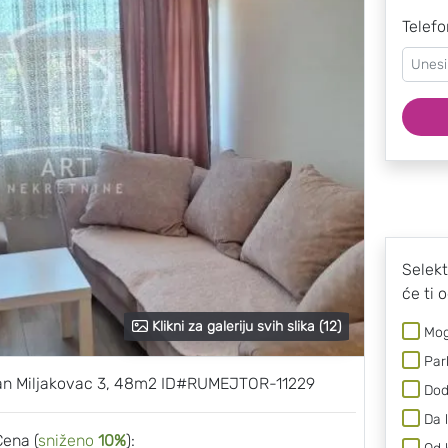
Telefo
Selekt
će ti 
Klikni za galeriju svih slika (12)
Mog
Par
tan Miljakovac 3, 48m2 ID#RUMEJTOR-11229
Dod
Da 
Cena (
sniženo
10%
):