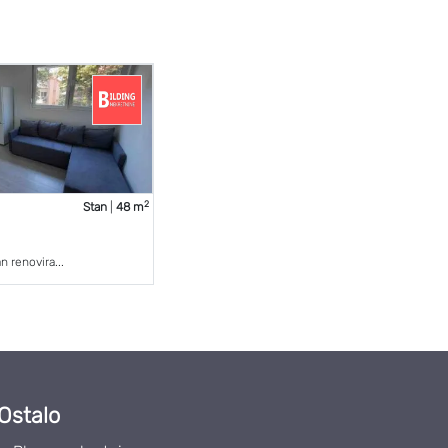
2
Stan
|
48 m
 renovira...
Ostalo