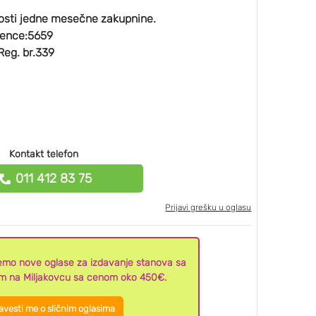
osti jedne mesečne zakupnine.
icence:5659
Reg. br.339
Kontakt telefon
011 412 83 75
Prijavi grešku u oglasu
ljemo nove oglase za izdavanje stanova sa
em na Miljakovcu sa cenom oko 450€.
vesti me o sličnim oglasima