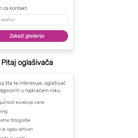
n za kontakt:
Zakaži gledanje
Pitaj oglašivača
uj šta te interesuje, oglašivač
odgovoriti u najkraćem roku:
ućnost korekcije cene
king
atne fotografije
li je oglas aktivan