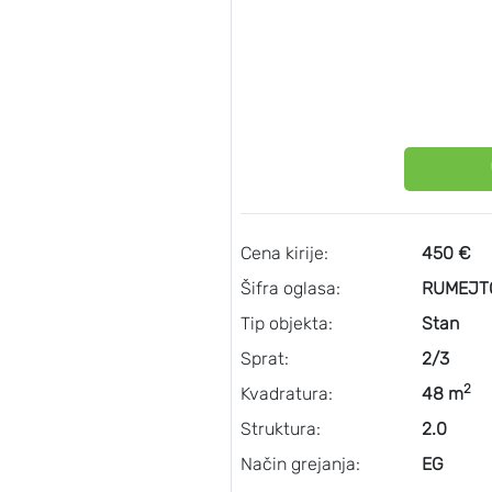
Cena kirije:
450 €
Šifra oglasa:
RUMEJTO
Tip objekta:
Stan
Sprat:
2/3
2
Kvadratura:
48 m
Struktura:
2.0
Način grejanja:
EG