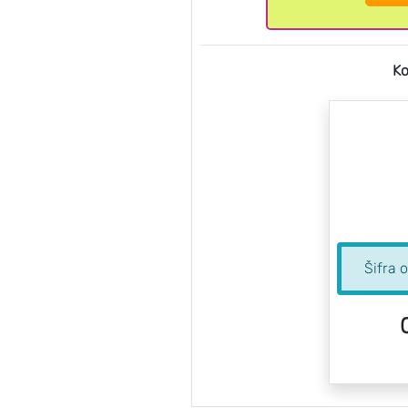
Ko
Šifra 