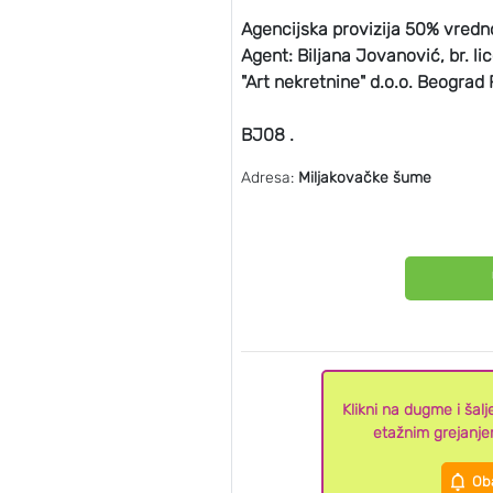
Agencijska provizija 50% vredn
Agent: Biljana Jovanović, br. l
"Art nekretnine" d.o.o. Beograd 
BJ08 .
Adresa:
Miljakovačke šume
Klikni na dugme i ša
etažnim grejanj
Oba