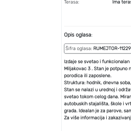
Terasa:
Ima tera
Opis oglasa
:
Šifra oglasa:
RUMEJTOR-11229
Izdaje se svetao i funkcionala
Miljakovac 3 . Stan je potpuno 
porodica ili zaposlene.
Struktura: hodnik, dnevna soba,
Stan se nalazi u urednoj i održ
svetao tokom celog dana. Miran 
autobuskih stajališta, škole i 
grada. Idealan je za parove, sa
Za više informacija i zakazivanj