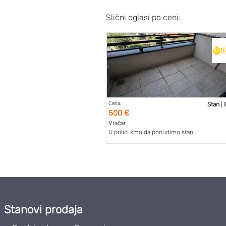
Slični oglasi po ceni:
Cena:
Stan
|
500 €
Vračar
U prilici smo da ponudimo stan...
Stanovi prodaja