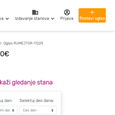
va
Izdavanje stanova
Prijava
Postavi oglas
Oglas RUMEJTOR-11229
50€
kaži gledanje stana
uj dan:
Selektuj deo dana: