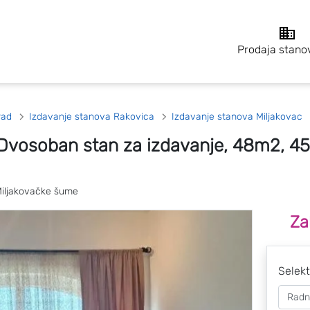
Prodaja stano
rad
Izdavanje stanova Rakovica
Izdavanje stanova Miljakovac
 Dvosoban stan za izdavanje, 48m2, 4
Miljakovačke šume
Za
Selekt