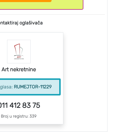
ntaktiraj oglašivača
Art nekretnine
oglasa:
RUMEJTOR-11229
011 412 83 75
Broj u registru: 339