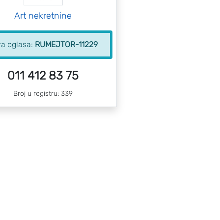
Art nekretnine
ra oglasa:
RUMEJTOR-11229
011 412 83 75
Broj u registru: 339