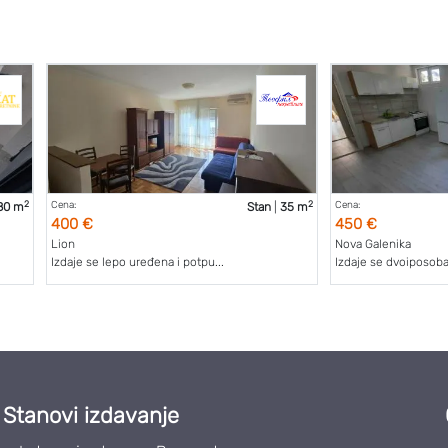
2
2
Cena:
Cena:
80 m
Stan
|
35 m
400 €
450 €
Lion
Nova Galenika
Izdaje se lepo uređena i potpu...
Izdaje se dvoiposoban
Stanovi izdavanje