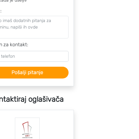
kada je useljiv
o
:
n za kontakt:
Pošalji pitanje
ntaktiraj oglašivača