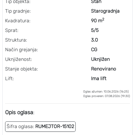
Tip objekta:
Stan
Tip gradnje:
Starogradnja
2
Kvadratura:
90 m
Sprat:
5/5
Struktura:
3.0
Način grejanja:
CG
Uknjiženost:
Uknjižen
Stanje objekta:
Renovirano
Lift:
Ima lift
Oglas ažuriran: 10.06.2026 (16:25)
Oglas proveren: 07.08.2026 (19:30)
Opis oglasa
:
Šifra oglasa:
RUMEJTOR-15102