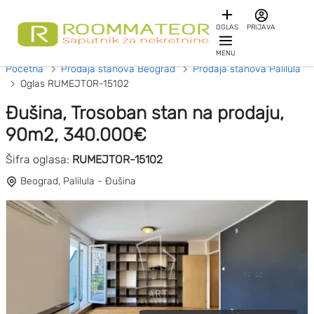
OGLAS
PRIJAVA
MENU
Početna
Prodaja stanova Beograd
Prodaja stanova Palilula
Oglas RUMEJTOR-15102
Đušina, Trosoban stan na prodaju,
90m2, 340.000€
Šifra oglasa:
RUMEJTOR-15102
Beograd, Palilula - Đušina