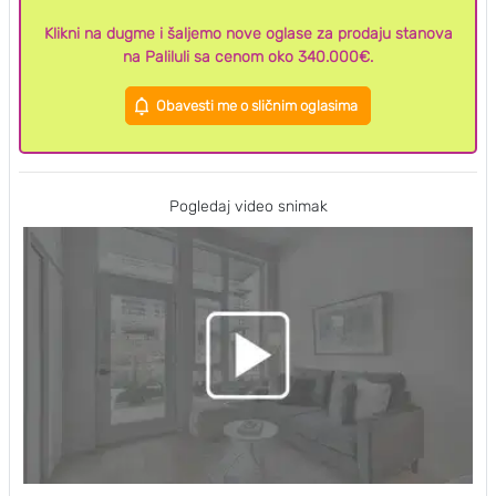
Klikni na dugme i šaljemo nove oglase za prodaju stanova
na Paliluli sa cenom oko 340.000€.
Obavesti me o sličnim oglasima
Pogledaj video snimak