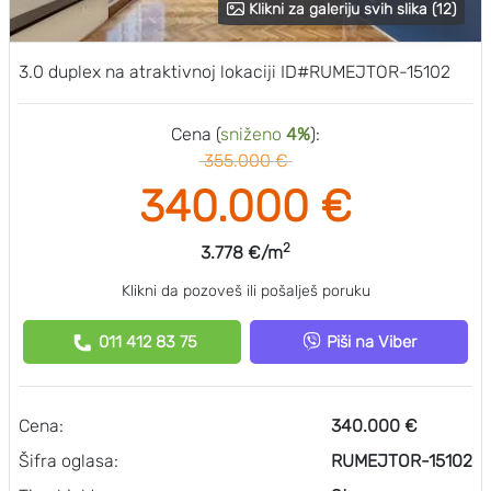
Klikni za galeriju svih slika (12)
3.0 duplex na atraktivnoj lokaciji ID#RUMEJTOR-15102
Cena (
sniženo
4%
):
355.000 €
340.000 €
2
3.778 €/m
Klikni da pozoveš ili pošalješ poruku
011 412 83 75
Piši na Viber
Cena:
340.000 €
Šifra oglasa:
RUMEJTOR-15102