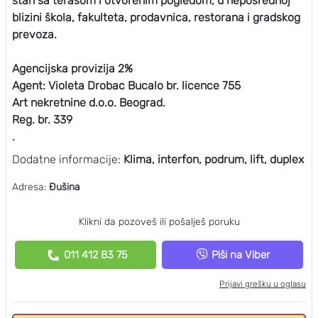
stan sa terasom i otvorenim pogledom, u neposrednoj
blizini škola, fakulteta, prodavnica, restorana i gradskog
prevoza.
Agencijska provizija 2%
Agent: Violeta Drobac Bucalo br. licence 755
Art nekretnine d.o.o. Beograd.
Reg. br. 339
.
Dodatne informacije:
Klima, interfon, podrum, lift, duplex
Adresa:
Đušina
Klikni da pozoveš ili pošalješ poruku
011 412 83 75
Piši na Viber
Prijavi grešku u oglasu