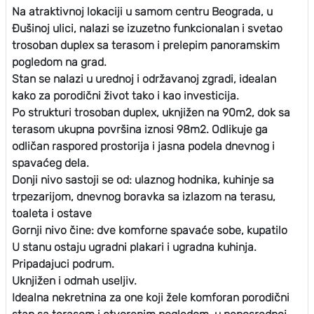
Na atraktivnoj lokaciji u samom centru Beograda, u
Đušinoj ulici, nalazi se izuzetno funkcionalan i svetao
trosoban duplex sa terasom i prelepim panoramskim
pogledom na grad.
Stan se nalazi u urednoj i održavanoj zgradi, idealan
kako za porodični život tako i kao investicija.
Po strukturi trosoban duplex, uknjižen na 90m2, dok sa
terasom ukupna površina iznosi 98m2. Odlikuje ga
odličan raspored prostorija i jasna podela dnevnog i
spavaćeg dela.
Donji nivo sastoji se od: ulaznog hodnika, kuhinje sa
trpezarijom, dnevnog boravka sa izlazom na terasu,
toaleta i ostave
Gornji nivo čine: dve komforne spavaće sobe, kupatilo
U stanu ostaju ugradni plakari i ugradna kuhinja.
Pripadajuci podrum.
Uknjižen i odmah useljiv.
Idealna nekretnina za one koji žele komforan porodični