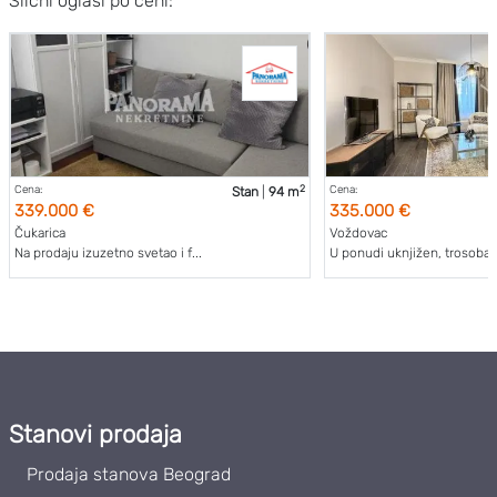
Slični oglasi po ceni:
2
Cena:
Cena:
Stan
|
94 m
339.000 €
335.000 €
Čukarica
Voždovac
Na prodaju izuzetno svetao i f...
U ponudi uknjižen, trosoban 
Stanovi prodaja
Prodaja stanova Beograd