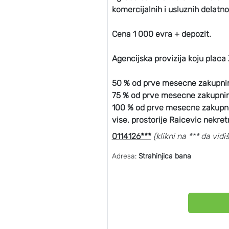
komercijalnih i usluznih delatno
Cena 1 000 evra + depozit.
Agencijska provizija koju placa
50 % od prve mesecne zakupnine
75 % od prve mesecne zakupnine
100 % od prve mesecne zakupnin
vise. prostorije Raicevic nekret
0114126***
(klikni na *** da vidiš
Adresa:
Strahinjica bana