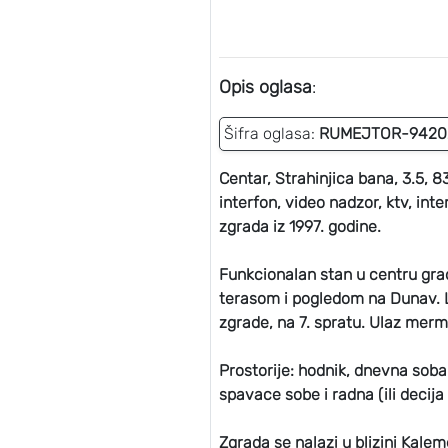
Opis oglasa
:
Šifra oglasa:
RUMEJTOR-9420
Centar, Strahinjica bana, 3.5, 83
interfon, video nadzor, ktv, int
zgrada iz 1997. godine.
Funkcionalan stan u centru grad
terasom i pogledom na Dunav. Lif
zgrade, na 7. spratu. Ulaz merm
Prostorije: hodnik, dnevna soba
spavace sobe i radna (ili decija 
Zgrada se nalazi u blizini Kal