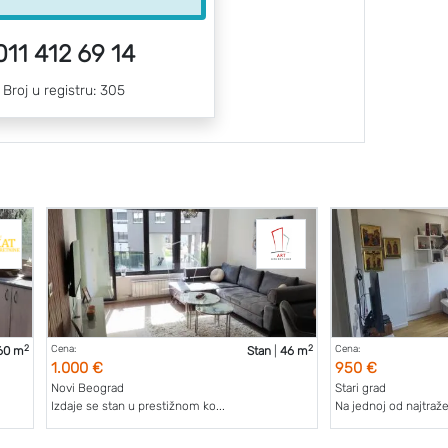
011 412 69 14
Broj u registru: 305
2
2
Cena:
Cena:
60 m
Stan
|
46 m
1.000 €
950 €
Novi Beograd
Stari grad
Izdaje se stan u prestižnom ko...
Na jednoj od najtražen