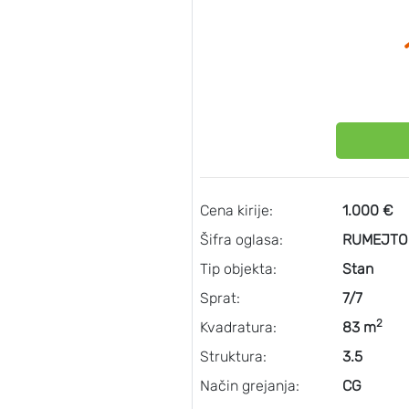
Cena kirije:
1.000 €
Šifra oglasa:
RUMEJTO
Tip objekta:
Stan
Sprat:
7/7
2
Kvadratura:
83 m
Struktura:
3.5
Način grejanja:
CG