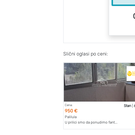
Slični oglasi po ceni:
Cena:
Stan
|
950 €
Palilula
U prilici smo da ponudimo fant...