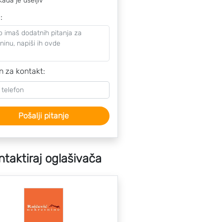
kada je useljiv
o
:
n za kontakt:
Pošalji pitanje
ntaktiraj oglašivača