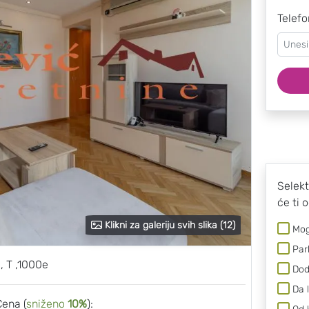
Telefo
Selekt
će ti 
Klikni za galeriju svih slika (12)
Mog
Par
 T ,1000e
Dod
Da 
Cena (
sniženo
10%
):