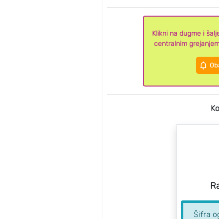
Klikni na dugme i ša
centralnim grejanje
Oba
Ko
Ra
Šifra o