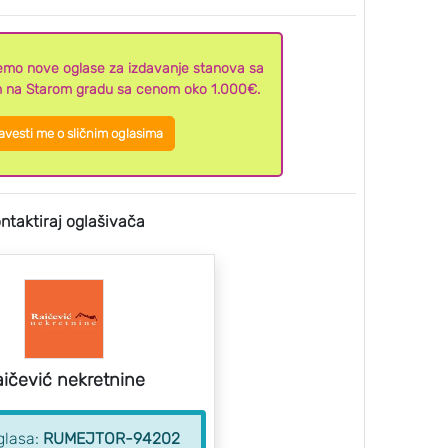
ljemo nove oglase za izdavanje stanova sa
m na Starom gradu sa cenom oko 1.000€.
vesti me o sličnim oglasima
ntaktiraj oglašivača
ičević nekretnine
glasa:
RUMEJTOR-94202