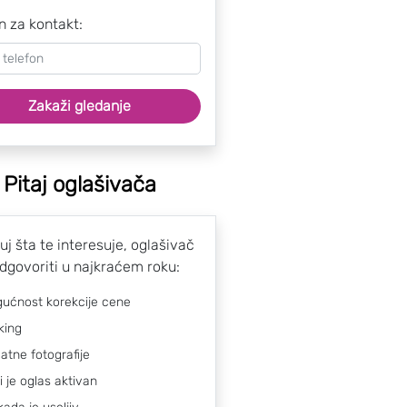
n za kontakt:
Zakaži gledanje
Pitaj oglašivača
uj šta te interesuje, oglašivač
odgovoriti u najkraćem roku:
ućnost korekcije cene
king
atne fotografije
li je oglas aktivan