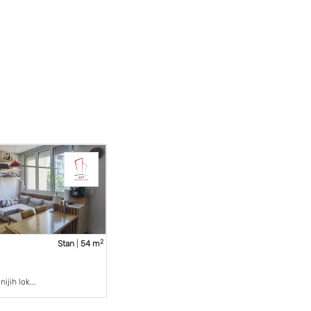
2
Stan
|
54 m
ijih lok...