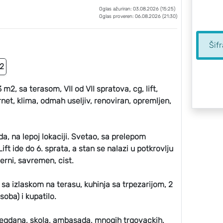
Oglas ažuriran: 03.08.2026 (15:25)
Oglas proveren: 06.08.2026 (21:30)
Šif
2
 m2, sa terasom, VII od VII spratova, cg, lift,
ernet, klima, odmah useljiv, renoviran, opremljen,
a, na lepoj lokaciji. Svetao, sa prelepom
t ide do 6. sprata, a stan se nalazi u potkrovlju
erni, savremen, cist.
 sa izlaskom na terasu, kuhinja sa trpezarijom, 2
soba) i kupatilo.
emegdana, skola, ambasada, mnogih trgovackih,