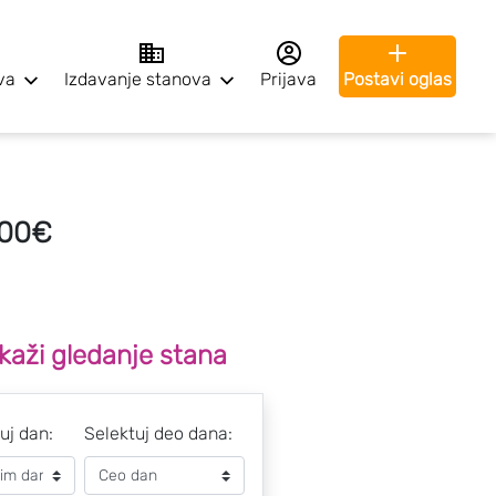
va
Izdavanje stanova
Prijava
Postavi oglas
000€
kaži gledanje stana
uj dan:
Selektuj deo dana: