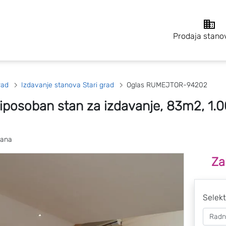
Prodaja stano
rad
Izdavanje stanova Stari grad
Oglas RUMEJTOR-94202
roiposoban stan za izdavanje, 83m2, 1.
bana
Za
Selekt