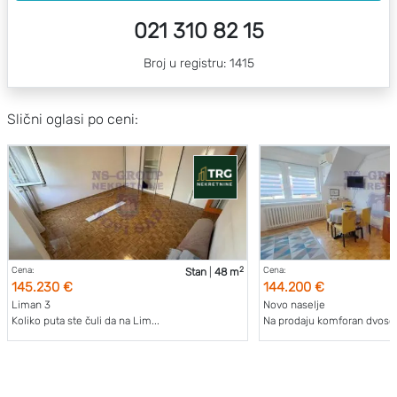
021 310 82 15
Broj u registru: 1415
Slični oglasi po ceni:
2
Cena:
Cena:
Stan
|
48 m
145.230 €
144.200 €
Liman 3
Novo naselje
Koliko puta ste čuli da na Lim...
Na prodaju komforan dvosob