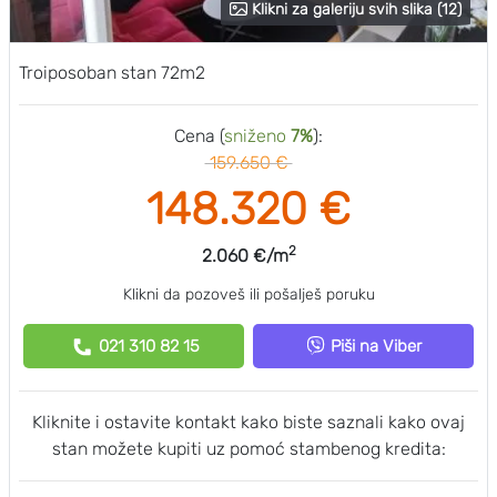
Klikni za galeriju svih slika (12)
Troiposoban stan 72m2
Cena (
sniženo
7%
):
159.650 €
148.320 €
2
2.060 €/m
Klikni da pozoveš ili pošalješ poruku
021 310 82 15
Piši na Viber
Kliknite i ostavite kontakt kako biste saznali kako ovaj
stan možete kupiti uz pomoć stambenog kredita: