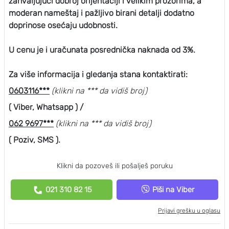
zahvaljujući dobroj orijentaciji i velikim prozorima, a
moderan nameštaj i pažljivo birani detalji dodatno
doprinose osećaju udobnosti.
U cenu je i uračunata posrednička naknada od 3%.
Za više informacija i gledanja stana kontaktirati:
0603116***
(klikni na *** da vidiš broj)
( Viber, Whatsapp ) /
062 9697***
(klikni na *** da vidiš broj)
( Poziv, SMS ).
Klikni da pozoveš ili pošalješ poruku
021 310 82 15
Piši na Viber
Prijavi grešku u oglasu