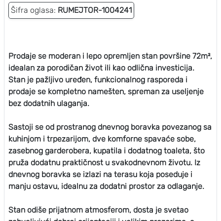
Šifra oglasa:
RUMEJTOR-1004241
Prodaje se moderan i lepo opremljen stan površine 72m²,
idealan za porodičan život ili kao odlična investicija.
Stan je pažljivo uređen, funkcionalnog rasporeda i
prodaje se kompletno namešten, spreman za useljenje
bez dodatnih ulaganja.
Sastoji se od prostranog dnevnog boravka povezanog sa
kuhinjom i trpezarijom, dve komforne spavaće sobe,
zasebnog garderobera, kupatila i dodatnog toaleta, što
pruža dodatnu praktičnost u svakodnevnom životu. Iz
dnevnog boravka se izlazi na terasu koja poseduje i
manju ostavu, idealnu za dodatni prostor za odlaganje.
Stan odiše prijatnom atmosferom, dosta je svetao