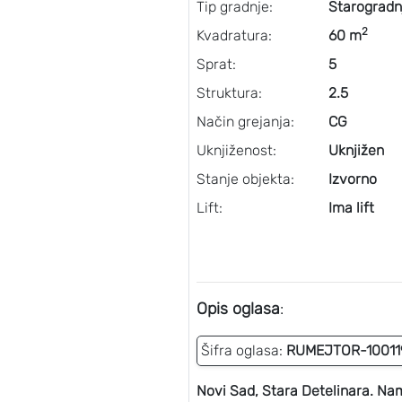
Tip gradnje:
Starogradn
2
Kvadratura:
60 m
Sprat:
5
Struktura:
2.5
Način grejanja:
CG
Uknjiženost:
Uknjižen
Stanje objekta:
Izvorno
Lift:
Ima lift
Opis oglasa
:
Šifra oglasa:
RUMEJTOR-10011
Novi Sad, Stara Detelinara. Na