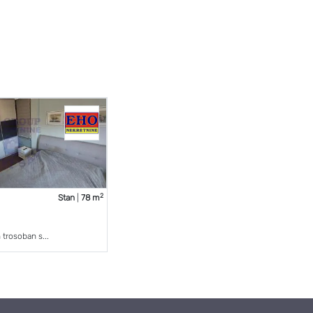
2
Stan
|
78 m
trosoban s...