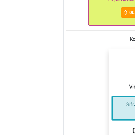
Oba
Ko
Vi
Šif