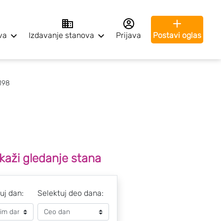
va
Izdavanje stanova
Prijava
Postavi oglas
198
kaži gledanje stana
uj dan:
Selektuj deo dana: