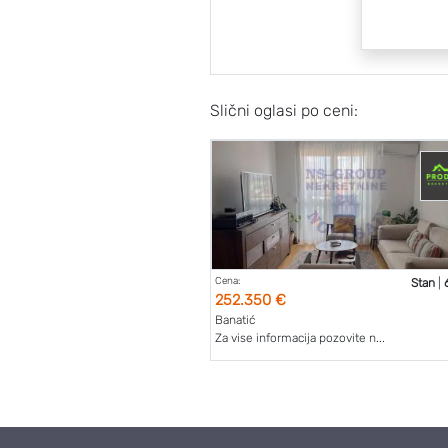
Slični oglasi po ceni:
Cena:
Stan
|
252.350 €
Banatić
Za vise informacija pozovite n...