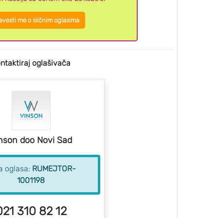
vesti me o sličnim oglasima
ntaktiraj oglašivača
nson doo Novi Sad
ra oglasa:
RUMEJTOR-
1001198
021 310 82 12