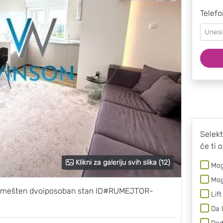
Telefo
Selekt
će ti 
Klikni za galeriju svih slika (12)
Mog
Mog
 Namešten dvoiposoban stan ID#RUMEJTOR-
Lift
Da 