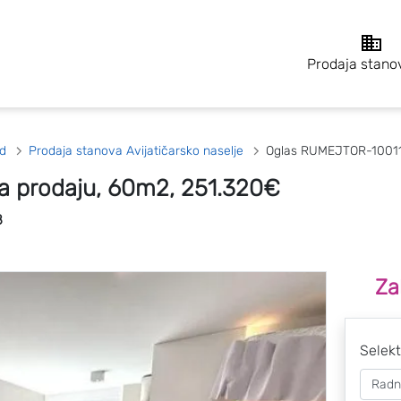
Prodaja stano
d
Prodaja stanova Avijatičarsko naselje
Oglas RUMEJTOR-1001
a prodaju, 60m2, 251.320€
8
Za
Selekt