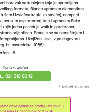
vni boravak sa kuhinjom koja je opremljena
velikog formata, Blanco ugradnim elementima
m tušem i izvlačna kanta za smeće), compact
zajnerskim aspiratorom, kao i ugradnim Beko
 kojih jedna poseduje walk in garderober,
strano orijentisan. Prodaje se sa nameštejem i
otografijama. Uknjižen. Useljiv po dogovoru.
eg. br. posrednika: 1085)
rfon, lift
Kontakt telefon
021 310 82 12
Prijavi grešku u oglasu
aljemo nove oglase za prodaju stanova u
m naselju sa cenom oko 251.320€.