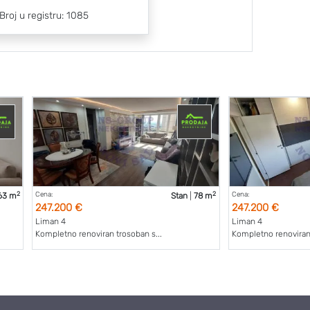
Broj u registru: 1085
2
2
Cena:
Cena:
63 m
Stan
|
78 m
247.200 €
247.200 €
Liman 4
Liman 4
Kompletno renoviran trosoban s...
Kompletno renoviran 