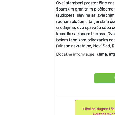
Ovaj stambeni prostor čine dne
španskim granitnim pločicama 
(sudopera, slavina sa izvlačni
radnom pločom, italijanskim di
uređajima, dve spavaće sobe od
kupatilo sa kadom i terasa. Dvo
belom tehnikom prikazanim na f
(Vinson nekretnine, Novi Sad, R
Dodatne informacije:
Klima, inte
Klikni na dugme i š
Avijatičarsko