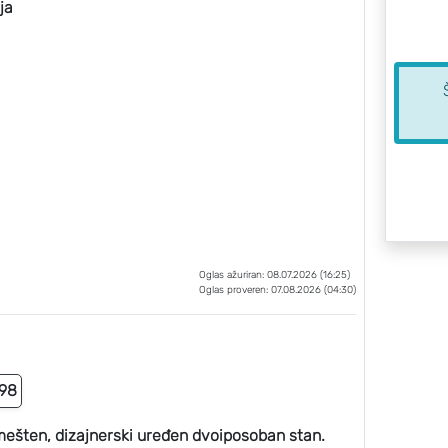
ja
Oglas ažuriran: 08.07.2026 (16:25)
Oglas proveren: 07.08.2026 (04:30)
98
mešten, dizajnerski uređen dvoiposoban stan.