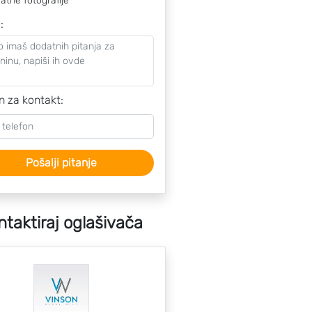
atne fotografije
o
:
n za kontakt:
Pošalji pitanje
ntaktiraj oglašivača