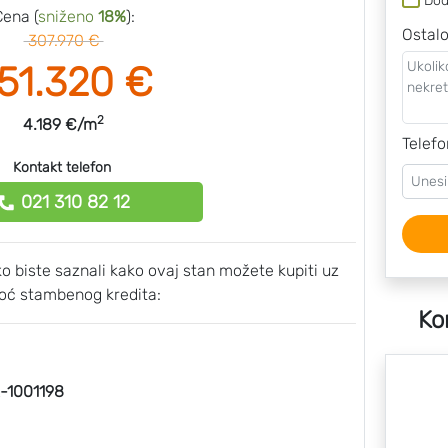
Dod
Cena (
sniženo
18%
):
Ostal
307.970 €
51.320 €
2
4.189 €/m
Telefo
Kontakt telefon
021 310 82 12
ako biste saznali kako ovaj stan možete kupiti uz
ć stambenog kredita:
Ko
1001198