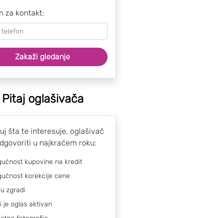
n za kontakt:
Zakaži gledanje
Pitaj oglašivača
uj šta te interesuje, oglašivač
odgovoriti u najkraćem roku:
ućnost kupovine na kredit
ućnost korekcije cene
 u zgradi
li je oglas aktivan