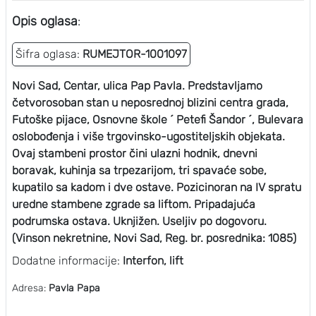
Opis oglasa
:
Šifra oglasa:
RUMEJTOR-1001097
Novi Sad, Centar, ulica Pap Pavla. Predstavljamo
četvorosoban stan u neposrednoj blizini centra grada,
Futoške pijace, Osnovne škole ´ Petefi Šandor ´, Bulevara
oslobođenja i više trgovinsko-ugostiteljskih objekata.
Ovaj stambeni prostor čini ulazni hodnik, dnevni
boravak, kuhinja sa trpezarijom, tri spavaće sobe,
kupatilo sa kadom i dve ostave. Pozicinoran na IV spratu
uredne stambene zgrade sa liftom. Pripadajuća
podrumska ostava. Uknjižen. Useljiv po dogovoru.
(Vinson nekretnine, Novi Sad, Reg. br. posrednika: 1085)
Dodatne informacije:
Interfon, lift
Adresa:
Pavla Papa