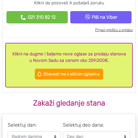
Klikni da pozoveš ili pošalješ poruku
021 310 82 12
Piši na Viber
Prijavi grešku u oglasu
Klikni na dugme i šaljemo nove oglase za prodaju stanova
u Novom Sadu sa cenom oko 259.000€.
Obavesti me o sličnim oglasima
Zakaži gledanje stana
Selektuj dan:
Selektuj deo dana: