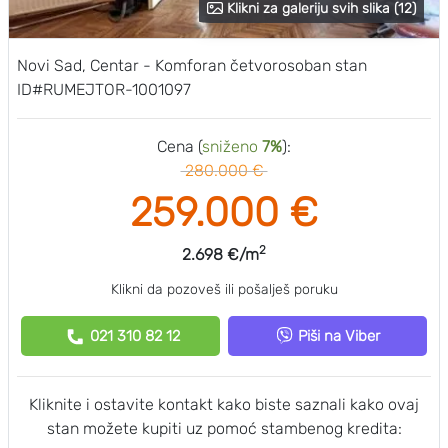
Klikni za galeriju svih slika (12)
Novi Sad, Centar - Komforan četvorosoban stan
ID#RUMEJTOR-1001097
Cena (
sniženo
7%
):
280.000 €
259.000 €
2
2.698 €/m
Klikni da pozoveš ili pošalješ poruku
021 310 82 12
Piši na Viber
Kliknite i ostavite kontakt kako biste saznali kako ovaj
stan možete kupiti uz pomoć stambenog kredita: