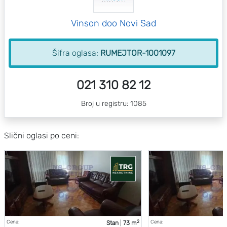
Vinson doo Novi Sad
Šifra oglasa:
RUMEJTOR-1001097
021 310 82 12
Broj u registru: 1085
Slični oglasi po ceni:
2
Cena:
Cena:
Stan
|
73 m