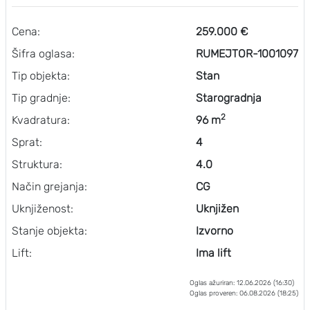
Cena:
259.000 €
Šifra oglasa:
RUMEJTOR-1001097
Tip objekta:
Stan
Tip gradnje:
Starogradnja
2
Kvadratura:
96 m
Sprat:
4
Struktura:
4.0
Način grejanja:
CG
Uknjiženost:
Uknjižen
Stanje objekta:
Izvorno
Lift:
Ima lift
Oglas ažuriran: 12.06.2026 (16:30)
Oglas proveren: 06.08.2026 (18:25)