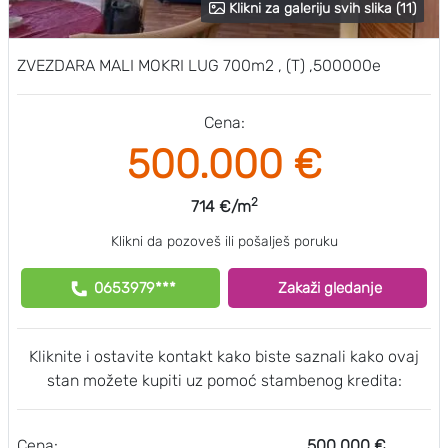
Klikni za galeriju svih slika (11)
ZVEZDARA MALI MOKRI LUG 700m2 , (T) ,500000e
Cena:
500.000 €
2
714 €/m
Klikni da pozoveš ili pošalješ poruku
0653979***
Zakaži gledanje
Kliknite i ostavite kontakt kako biste saznali kako ovaj
stan možete kupiti uz pomoć stambenog kredita:
Cena:
500.000 €