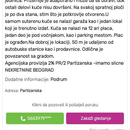
jedinica. Prizemlje je adaptirano i može da se boravi, dok
ostali delovi kuće nisu dovršeni. Na svakoj spratnoj ploči
je po dva stana, stim što je potkrovlje otvoreno.U
samom suterenu kuće se nalazi garaža kao i jedan lokal
koji je trenutno izdat. Kuća se nalazi na 12 ari placa,
jedan deo je pod voćnjakom, kao i parking mestom. Plac
je ograđen.Na dobroj je lokaciji, 50 m je udaljeno od
autobuske stanice kao i prodavnice. Odlična je
povezanost sa gradom.
Agencijska provizija 2% PR/2 Partizanska -imamo slicne
NEKRETNINE BEOGRAD
Dodatne informacije:
Podrum
Adresa:
Partizanska
Klikni da pozoveš ili pošalješ poruku
0653979***
Zakaži gledanje