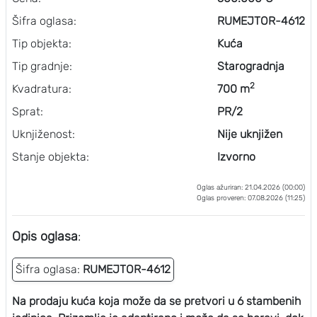
Šifra oglasa:
RUMEJTOR-4612
Tip objekta:
Kuća
Tip gradnje:
Starogradnja
2
Kvadratura:
700 m
Sprat:
PR/2
Uknjiženost:
Nije uknjižen
Stanje objekta:
Izvorno
Oglas ažuriran: 21.04.2026 (00:00)
Oglas proveren: 07.08.2026 (11:25)
Opis oglasa
:
Šifra oglasa:
RUMEJTOR-4612
Na prodaju kuća koja može da se pretvori u 6 stambenih