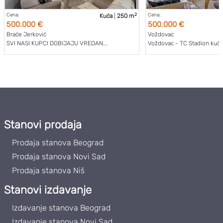
2
Cena:
Cena:
Kuća
|
250 m
500.000 €
500.000 €
Braće Jerković
Voždovac
SVI NASI KUPCI DOBIJAJU VREDAN...
Voždovac - TC Stadion kuća,
Stanovi prodaja
Prodaja stanova Beograd
Prodaja stanova Novi Sad
Prodaja stanova Niš
Stanovi izdavanje
Izdavanje stanova Beograd
Izdavanje stanova Novi Sad