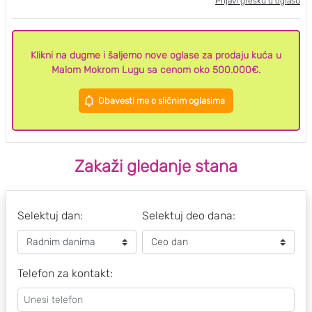
Prijavi grešku u oglasu
Klikni na dugme i šaljemo nove oglase za prodaju kuća u
Malom Mokrom Lugu sa cenom oko 500.000€.
Obavesti me o sličnim oglasima
Zakaži gledanje stana
Selektuj dan:
Selektuj deo dana:
Telefon za kontakt: