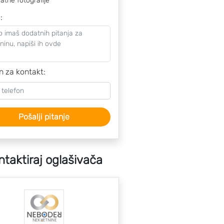
atne fotografije
o
:
n za kontakt:
Pošalji pitanje
ntaktiraj oglašivača