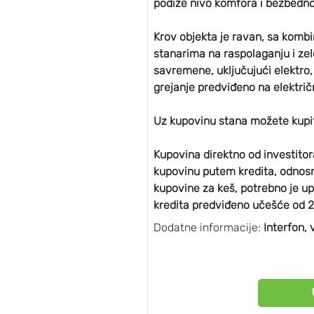
podiže nivo komfora i bezbedno
Krov objekta je ravan, sa komb
stanarima na raspolaganju i zele
savremene, uključujući elektro,
grejanje predviđeno na električ
Uz kupovinu stana možete kupit
Kupovina direktno od investito
kupovinu putem kredita, odnosn
kupovine za keš, potrebno je up
kredita predviđeno učešće od 2
Dodatne informacije:
Interfon, 