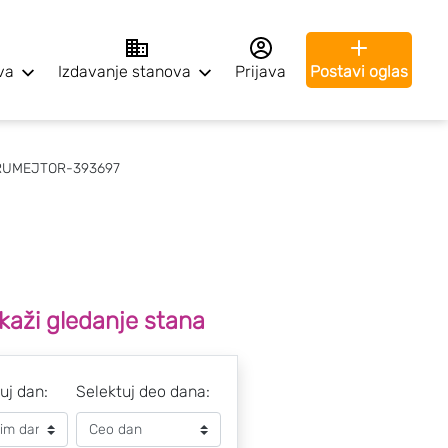
va
Izdavanje stanova
Prijava
Postavi oglas
 RUMEJTOR-393697
kaži gledanje stana
uj dan:
Selektuj deo dana: