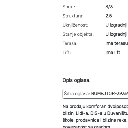
Sprat:
3/3
Struktura:
2.5
Uknjiženost:
U izgradnji
Stanje objekta:
U izgradnji
Terasa:
Ima terasu
Lift:
Ima lift
Opis oglasa
:
Šifra oglasa:
RUMEJTOR-3936
Na prodaju komforan dvoiposoban
blizini Lidl-a, DIS-a u Duvaništ
škole, prodavnica i blizine reke
povezanost sa gradom.