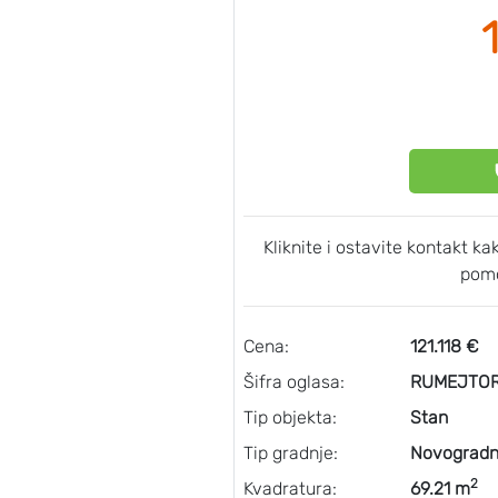
Kliknite i ostavite kontakt k
pomo
Cena:
121.118 €
Šifra oglasa:
RUMEJTOR
Tip objekta:
Stan
Tip gradnje:
Novogradn
2
Kvadratura:
69.21 m