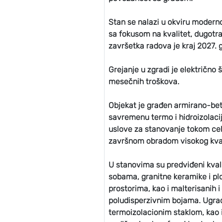
Stan se nalazi u okviru modern
sa fokusom na kvalitet, dugotraj
završetka radova je kraj 2027. 
Grejanje u zgradi je električno
mesečnih troškova.
Objekat je građen armirano-be
savremenu termo i hidroizolaciju
uslove za stanovanje tokom cel
završnom obradom visokog kval
U stanovima su predviđeni kvali
sobama, granitne keramike i plo
prostorima, kao i malterisanih 
poludisperzivnim bojama. Ugrađ
termoizolacionim staklom, kao 