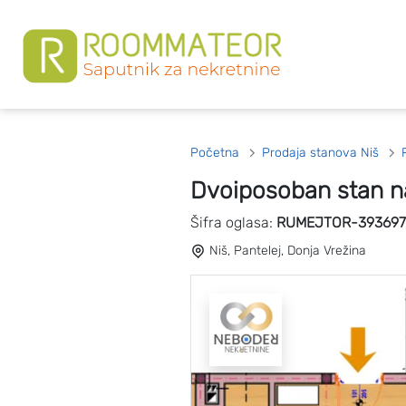
Početna
Prodaja stanova Niš
Dvoiposoban stan na
Šifra oglasa:
RUMEJTOR-393697
Niš, Pantelej, Donja Vrežina