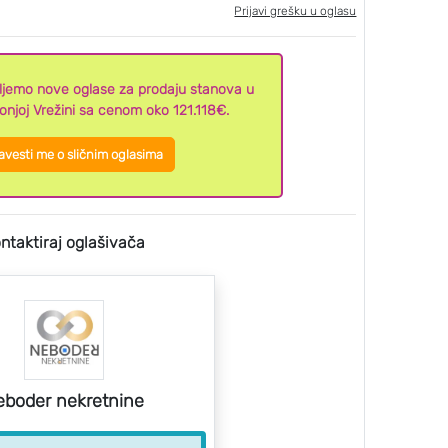
Prijavi grešku u oglasu
aljemo nove oglase za prodaju stanova u
onjoj Vrežini sa cenom oko 121.118€.
vesti me o sličnim oglasima
ntaktiraj oglašivača
eboder nekretnine