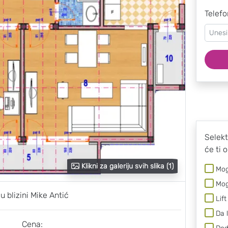
Telefo
Selekt
će ti 
Klikni za galeriju svih slika (1)
Mog
Mog
u blizini Mike Antić
Lift
Da 
Cena: