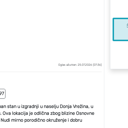
Oglas ažuriran: 25.07.2026 (07:36)
97
 stan u izgradnji u naselju Donja Vrežina, u
u. Ova lokacija je odlična zbog blizine Osnovne
. Nudi mirno porodično okruženje i dobru