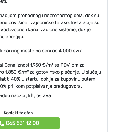
sti.
inacijom prohodnog i neprohodnog dela, dok su
ne površine i zajedničke terase. Instalacije su
 vodovodne i kanalizacione sisteme, dok je
nu energiju.
i parking mesto po ceni od 4.000 evra.
ra! Cena iznosi 1.950 €/m² sa PDV-om za
o 1.850 €/m² za gotovinsko plaćanje. U slučaju
latiti 40% u startu, dok je za kupovinu putem
0% prilikom potpisivanja predugovora.
video nadzor, lift, ostava
Kontakt telefon
065 531 12 00