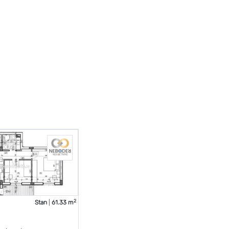
2
Stan
|
61.33 m