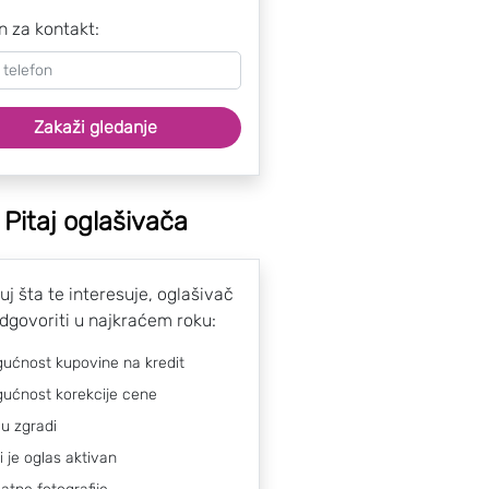
n za kontakt:
Zakaži gledanje
Pitaj oglašivača
uj šta te interesuje, oglašivač
odgovoriti u najkraćem roku:
ućnost kupovine na kredit
ućnost korekcije cene
 u zgradi
li je oglas aktivan