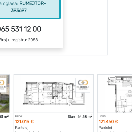
ra oglasa:
RUMEJTOR-
393697
65 531 12 00
Broj u registru: 2058
2
2
Cena:
Cena:
53 m
Stan
|
64.58 m
121.015 €
121.460 €
Pantelej
Pantelej