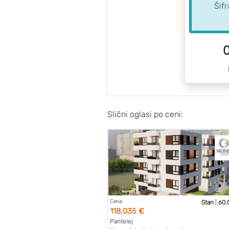
Šif
0
Slični oglasi po ceni:
Cena:
Stan
|
60.
118.035 €
Pantelej