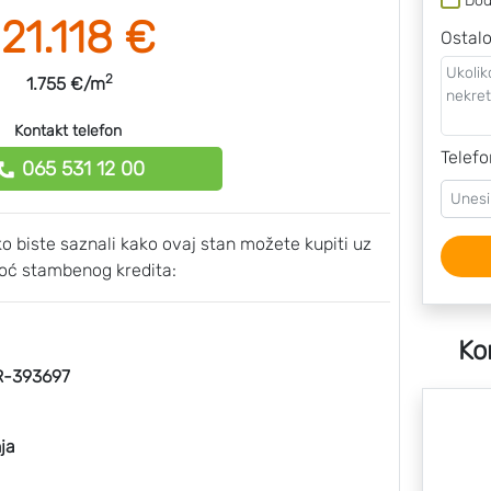
Dod
121.118 €
Ostal
2
1.755 €/m
Kontakt telefon
Telefo
065 531 12 00
ako biste saznali kako ovaj stan možete kupiti uz
ć stambenog kredita:
Ko
-393697
ja