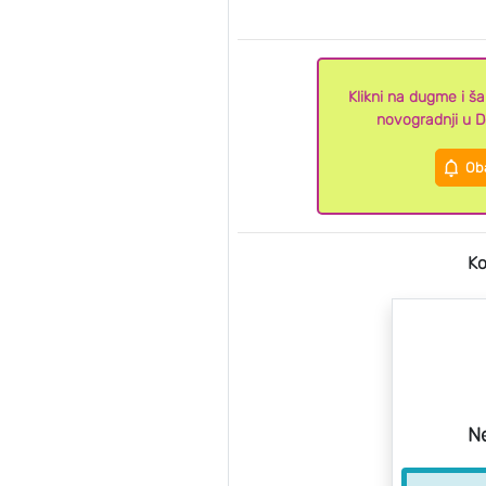
Klikni na dugme i š
novogradnji u D
Oba
Ko
N