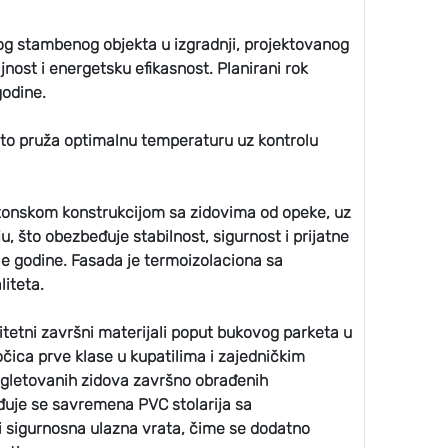
og stambenog objekta u izgradnji, projektovanog
nost i energetsku efikasnost. Planirani rok
godine.
 što pruža optimalnu temperaturu uz kontrolu
tonskom konstrukcijom sa zidovima od opeke, uz
, što obezbeđuje stabilnost, sigurnost i prijatne
e godine. Fasada je termoizolaciona sa
iteta.
tetni završni materijali poput bukovog parketa u
čica prve klase u kupatilima i zajedničkim
i gletovanih zidova završno obrađenih
uje se savremena PVC stolarija sa
i sigurnosna ulazna vrata, čime se dodatno