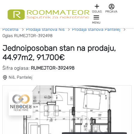
OGLAS
PRIJAVA
MENU
Početna
Prodaja stanova Niš
Prodaja stanova Pantelej
Oglas RUMEJTOR-392498
Jednoiposoban stan na prodaju,
44.97m2, 91.700€
Šifra oglasa:
RUMEJTOR-392498
Niš, Pantelej