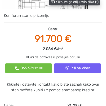
Klikni za galeriju svih slika (1)
Komforan stan u prizemlju
Cena:
91.700 €
2
2.084 €/m
Klikni da pozoveš ili pošalješ poruku
065 531 12 00
Piši na Viber
Kliknite i ostavite kontakt kako biste saznali kako ovaj
stan možete kupiti uz pomoć stambenog kredita:
Cena:
91.700 €