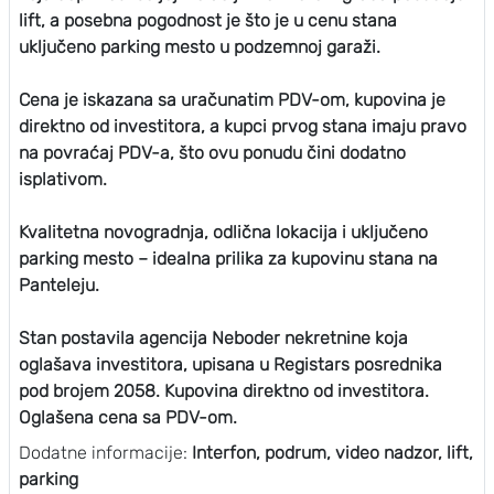
lift, a posebna pogodnost je što je u cenu stana
uključeno parking mesto u podzemnoj garaži.
Cena je iskazana sa uračunatim PDV-om, kupovina je
direktno od investitora, a kupci prvog stana imaju pravo
na povraćaj PDV-a, što ovu ponudu čini dodatno
isplativom.
Kvalitetna novogradnja, odlična lokacija i uključeno
parking mesto – idealna prilika za kupovinu stana na
Panteleju.
Stan postavila agencija Neboder nekretnine koja
oglašava investitora, upisana u Registars posrednika
pod brojem 2058. Kupovina direktno od investitora.
Oglašena cena sa PDV-om.
Dodatne informacije:
Interfon, podrum, video nadzor, lift,
parking