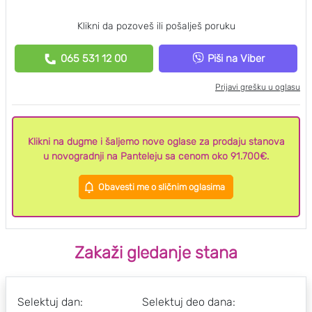
Klikni da pozoveš ili pošalješ poruku
065 531 12 00
Piši na Viber
Prijavi grešku u oglasu
Klikni na dugme i šaljemo nove oglase za prodaju stanova
u novogradnji na Panteleju sa cenom oko 91.700€.
Obavesti me o sličnim oglasima
Zakaži gledanje stana
Selektuj dan:
Selektuj deo dana: