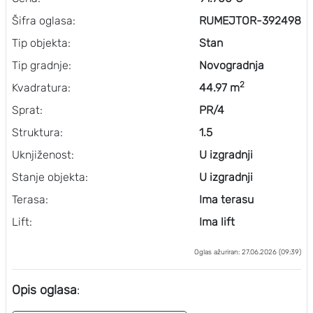
Šifra oglasa:
RUMEJTOR-392498
Tip objekta:
Stan
Tip gradnje:
Novogradnja
2
Kvadratura:
44.97 m
Sprat:
PR/4
Struktura:
1.5
Uknjiženost:
U izgradnji
Stanje objekta:
U izgradnji
Terasa:
Ima terasu
Lift:
Ima lift
Oglas ažuriran: 27.06.2026 (09:39)
Opis oglasa
: