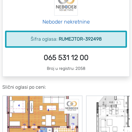
Neboder nekretnine
Šifra oglasa:
RUMEJTOR-392498
065 531 12 00
Broj u registru: 2058
Slični oglasi po ceni: