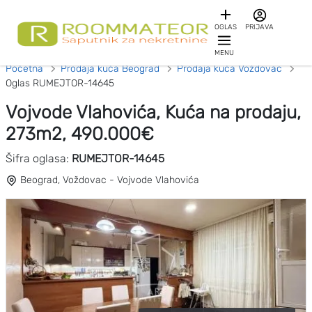
OGLAS
PRIJAVA
MENU
Početna
Prodaja kuća Beograd
Prodaja kuća Voždovac
Oglas RUMEJTOR-14645
Vojvode Vlahovića, Kuća na prodaju,
273m2, 490.000€
Šifra oglasa:
RUMEJTOR-14645
Beograd, Voždovac - Vojvode Vlahovića