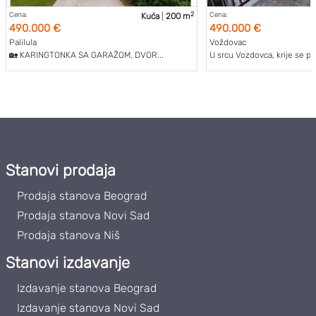
2
Cena:
Cena:
Kuća
|
200 m
490.000 €
490.000 €
Palilula
Voždovac
🏡 KARINGTONKA SA GARAŽOM, DVOR...
U srcu Vozdovca, krije se pro
Stanovi prodaja
Prodaja stanova Beograd
Prodaja stanova Novi Sad
Prodaja stanova Niš
Stanovi izdavanje
Izdavanje stanova Beograd
Izdavanje stanova Novi Sad