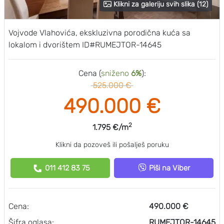
Klikni za galeriju svih slika (12)
Vojvode Vlahovića, ekskluzivna porodična kuća sa
lokalom i dvorištem ID#RUMEJTOR-14645
Cena (
sniženo
6%
):
525.000 €
490.000 €
2
1.795 €/m
Klikni da pozoveš ili pošalješ poruku
011 412 83 75
Piši na Viber
Cena:
490.000 €
Šifra oglasa:
RUMEJTOR-14645