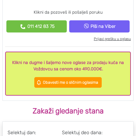
Klikni da pozoveš ili pošalješ poruku
011 412 83 75
Piši na Viber
Prijavi grešku u oglasu
Klikni na dugme i šaljemo nove oglase za prodaju kuća na
Voždovcu sa cenom oko 490.000€.
Obavesti me o sličnim oglasima
Zakaži gledanje stana
Selektuj dan:
Selektuj deo dana: