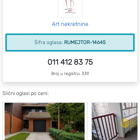
Art nekretnine
Šifra oglasa:
RUMEJTOR-14645
011 412 83 75
Broj u registru: 339
Slični oglasi po ceni: