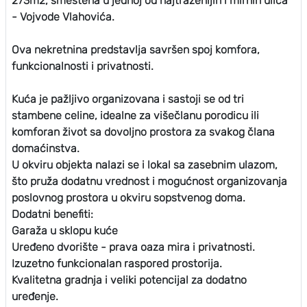
273m2, smeštena u jednoj od najtraženijih i mirnih ulica
- Vojvode Vlahovića.
Ova nekretnina predstavlja savršen spoj komfora,
funkcionalnosti i privatnosti.
Kuća je pažljivo organizovana i sastoji se od tri
stambene celine, idealne za višečlanu porodicu ili
komforan život sa dovoljno prostora za svakog člana
domaćinstva.
U okviru objekta nalazi se i lokal sa zasebnim ulazom,
što pruža dodatnu vrednost i mogućnost organizovanja
poslovnog prostora u okviru sopstvenog doma.
Dodatni benefiti:
Garaža u sklopu kuće
Uređeno dvorište - prava oaza mira i privatnosti.
Izuzetno funkcionalan raspored prostorija.
Kvalitetna gradnja i veliki potencijal za dodatno
uređenje.