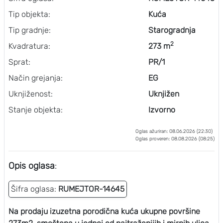
Tip objekta:
Kuća
Tip gradnje:
Starogradnja
2
Kvadratura:
273 m
Sprat:
PR/1
Način grejanja:
EG
Uknjiženost:
Uknjižen
Stanje objekta:
Izvorno
Oglas ažuriran: 08.06.2026 (22:30)
Oglas proveren: 08.08.2026 (08:25)
Opis oglasa
:
Šifra oglasa:
RUMEJTOR-14645
Na prodaju izuzetna porodična kuća ukupne površine