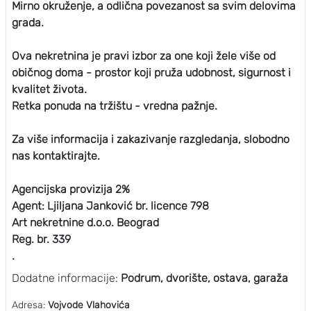
Mirno okruženje, a odlična povezanost sa svim delovima
grada.
Ova nekretnina je pravi izbor za one koji žele više od
običnog doma - prostor koji pruža udobnost, sigurnost i
kvalitet života.
Retka ponuda na tržištu - vredna pažnje.
Za više informacija i zakazivanje razgledanja, slobodno
nas kontaktirajte.
Agencijska provizija 2%
Agent: Ljiljana Janković br. licence 798
Art nekretnine d.o.o. Beograd
Reg. br. 339
.
Dodatne informacije:
Podrum, dvorište, ostava, garaža
Adresa:
Vojvode Vlahovića