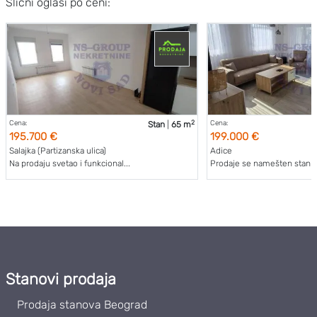
Slični oglasi po ceni:
2
Cena:
Cena:
Stan
|
65 m
195.700 €
199.000 €
Salajka (Partizanska ulica)
Adice
Na prodaju svetao i funkcional...
Prodaje se namešten stan u 
Stanovi prodaja
Prodaja stanova Beograd