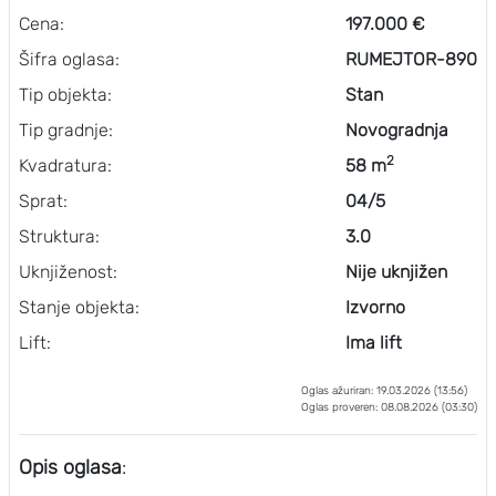
Cena:
197.000 €
Šifra oglasa:
RUMEJTOR-890
Tip objekta:
Stan
Tip gradnje:
Novogradnja
2
Kvadratura:
58 m
Sprat:
04/5
Struktura:
3.0
Uknjiženost:
Nije uknjižen
Stanje objekta:
Izvorno
Lift:
Ima lift
Oglas ažuriran: 19.03.2026 (13:56)
Oglas proveren: 08.08.2026 (03:30)
Opis oglasa
: