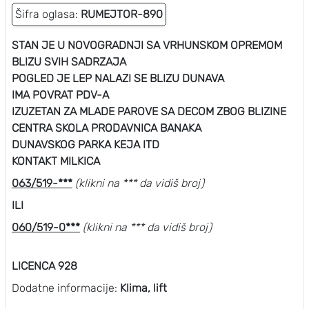
Šifra oglasa:
RUMEJTOR-890
STAN JE U NOVOGRADNJI SA VRHUNSKOM OPREMOM
BLIZU SVIH SADRZAJA
POGLED JE LEP NALAZI SE BLIZU DUNAVA
IMA POVRAT PDV-A
IZUZETAN ZA MLADE PAROVE SA DECOM ZBOG BLIZINE
CENTRA SKOLA PRODAVNICA BANAKA
DUNAVSKOG PARKA KEJA ITD
KONTAKT MILKICA
063/519-***
(klikni na *** da vidiš broj)
ILI
060/519-0***
(klikni na *** da vidiš broj)
LICENCA 928
Dodatne informacije:
Klima, lift