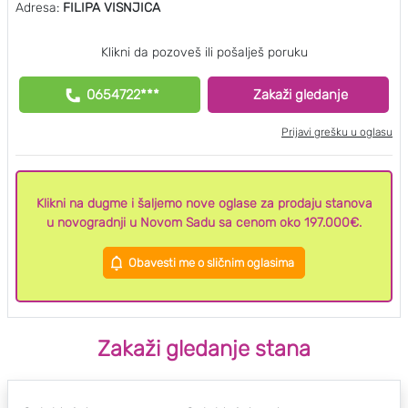
Adresa:
FILIPA VISNJICA
Klikni da pozoveš ili pošalješ poruku
0654722***
Zakaži gledanje
Prijavi grešku u oglasu
Klikni na dugme i šaljemo nove oglase za prodaju stanova
u novogradnji u Novom Sadu sa cenom oko 197.000€.
Obavesti me o sličnim oglasima
Zakaži gledanje stana