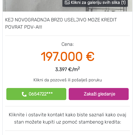
Klikni za galeriju svih slika (1)
KEJ NOVOGRADNJA BRZO USELJIVO MOZE KREDIT
POVRAT PDV-A!!!
Cena:
197.000 €
2
3.397 €/m
Klikni da pozoveš ili pošalješ poruku
0654722***
Zakaži gledanje
Kliknite i ostavite kontakt kako biste saznali kako ovaj
stan možete kupiti uz pomoć stambenog kredita: