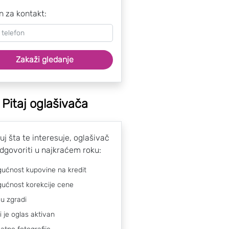
n za kontakt:
Zakaži gledanje
Pitaj oglašivača
uj šta te interesuje, oglašivač
odgovoriti u najkraćem roku:
ućnost kupovine na kredit
ućnost korekcije cene
 u zgradi
li je oglas aktivan