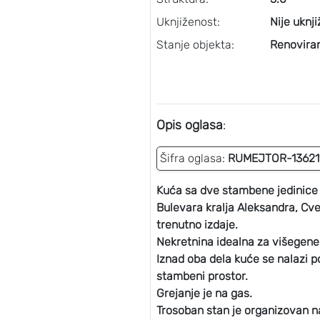
Uknjiženost:
Nije uknj
Stanje objekta:
Renovira
Opis oglasa
:
Šifra oglasa:
RUMEJTOR-13621
Kuća sa dve stambene jedinice i
Bulevara kralja Aleksandra, Cve
trenutno izdaje.
Nekretnina idealna za višegene
Iznad oba dela kuće se nalazi p
stambeni prostor.
Grejanje je na gas.
Trosoban stan je organizovan na