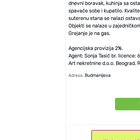
dnevni boravak, kuhinja sa ost
spavaće sobe i kupatilo. Kvalit
suterenu stana se nalazi ostav
Objekti se nalaze u zajedničkom
Grejanje je na gas.
Agencijska provizija 2%.
Agent: Sonja Tasić br. licence: 
Art nekretnine d.o.o. Beograd. R
Adresa:
Budmanijeva