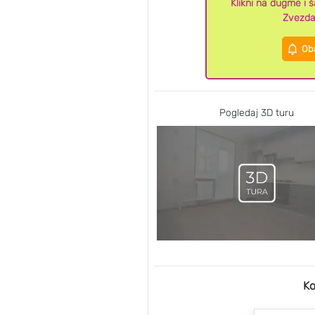
Klikni na dugme i 
Zvezda
Oba
Pogledaj 3D turu
Ko