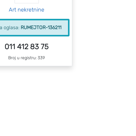
Art nekretnine
ra oglasa:
RUMEJTOR-136211
011 412 83 75
Broj u registru: 339