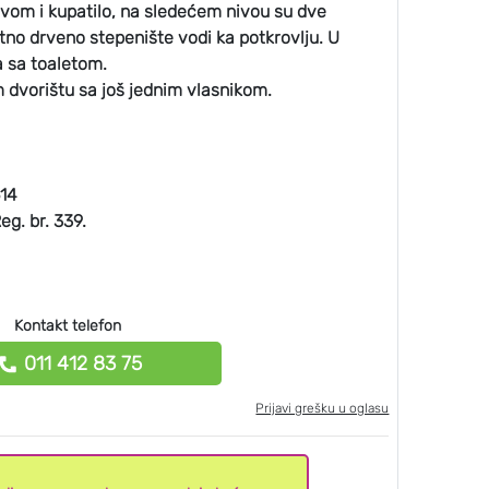
avom i kupatilo, na sledećem nivou su dve
etno drveno stepenište vodi ka potkrovlju. U
a sa toaletom.
 dvorištu sa još jednim vlasnikom.
614
eg. br. 339.
Kontakt telefon
011 412 83 75
Prijavi grešku u oglasu