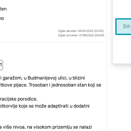
ižen
no
Šif
Oglas ažuriran: 04.05.2026 (22:30)
Oglas proveren: 07.08.2026 (04:30)
1
 garažom, u Budmanijevoj ulici, u blizini
tkove pijace. Trosoban i jednosoban stan koji se
racijske porodice.
otkorvlje koje se može adaptirati u dodatni
 više nivoa, na visokom prizemlju se nalazi