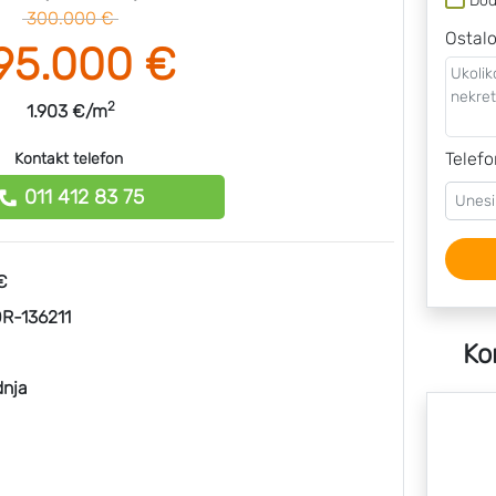
Dod
300.000 €
Ostal
95.000 €
2
1.903 €/m
Telefo
Kontakt telefon
011 412 83 75
€
R-136211
Ko
dnja