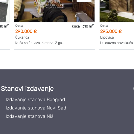
2
2
Cena:
Cena:
40 m
Kuća
|
310 m
290.000 €
295.000 €
Čukarica
Lipovica
Kuća sa 2 ulaza, 4 stana, 2 ga...
Luksuzna nova kuća 
Stanovi izdavanje
Izdavanje stanova Beograd
Izdavanje stanova Novi Sad
Izdavanje stanova Niš