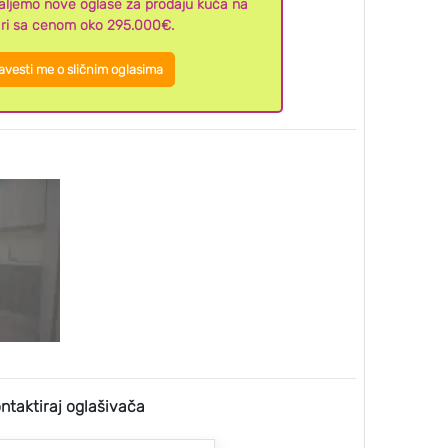
šaljemo nove oglase za prodaju kuća na
ri sa cenom oko 295.000€.
vesti me o sličnim oglasima
ntaktiraj oglašivača