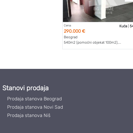
Cena:
Kuća
|
5
290.000 €
Beograd
540m2 (pomoćni objekat 100m2),...
Stanovi prodaja
Prodaja stanova Beograd
Prodaja stanova Novi Sad
Prodaja stanova Niš