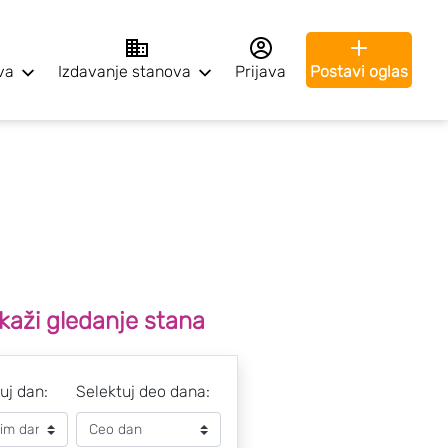
va
Izdavanje stanova
Prijava
Postavi oglas
kaži gledanje stana
uj dan:
Selektuj deo dana: