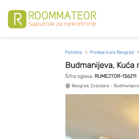
Početna
Prodaja kuća Beograd
Budmanijeva, Kuća 
Šifra oglasa:
RUMEJTOR-136211
Beograd, Zvezdara - Budmanijev