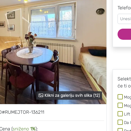
Telefo
Selekt
će ti 
Klikni za galeriju svih slika (12)
Mog
Mog
 ID#RUMEJTOR-136211
Lift
Da 
Cena (
sniženo
1%
):