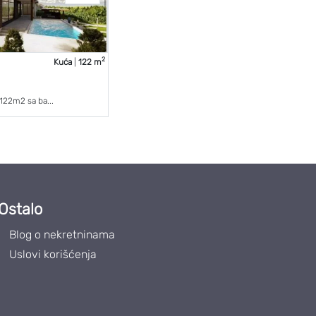
2
Kuća
|
122 m
122m2 sa ba...
Ostalo
Blog o nekretninama
Uslovi korišćenja