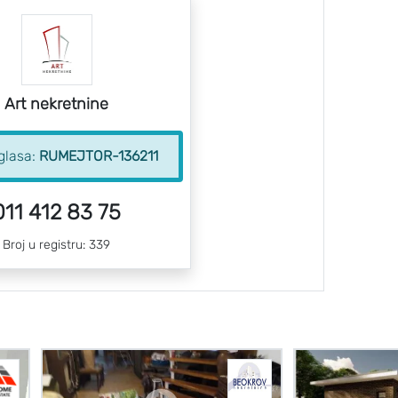
Art nekretnine
oglasa:
RUMEJTOR-136211
011 412 83 75
Broj u registru: 339