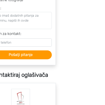
atne fotografije
o
:
n za kontakt:
Pošalji pitanje
ntaktiraj oglašivača