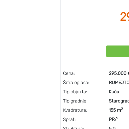
2
Cena:
295.000 
Šifra oglasa:
RUMEJTO
Tip objekta:
Kuća
Tip gradnje:
Starogra
2
Kvadratura:
155 m
Sprat:
PR/1
Struktura:
5.0