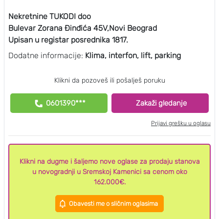
Nekretnine TUKODI doo
Bulevar Zorana Đinđića 45V,Novi Beograd
Upisan u registar posrednika 1817.
Dodatne informacije:
Klima, interfon, lift, parking
Klikni da pozoveš ili pošalješ poruku
0601390***
Zakaži gledanje
Prijavi grešku u oglasu
Klikni na dugme i šaljemo nove oglase za prodaju stanova
u novogradnji u Sremskoj Kamenici sa cenom oko
162.000€.
Obavesti me o sličnim oglasima