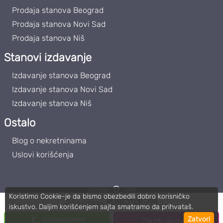
Prodaja stanova Beograd
Prodaja stanova Novi Sad
Prodaja stanova Niš
Stanovi izdavanje
Izdavanje stanova Beograd
Izdavanje stanova Novi Sad
Izdavanje stanova Niš
Ostalo
Blog o nekretninama
Uslovi korišćenja
Copyright
2026
Koristimo Cookie-je da bismo obezbedili dobro korisničko
Roommateor | PIB: 111859102
Šifra oglasa:
RUMEJTOR-798
iskustvo. Daljim korišćenjem sajta smatramo da prihvataš.
Zatvori
0601390***
Zakaži gledanje