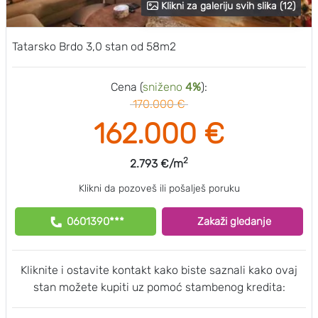
Klikni za galeriju svih slika (12)
Tatarsko Brdo 3,0 stan od 58m2
Cena (
sniženo
4%
):
170.000 €
162.000 €
2
2.793 €/m
Klikni da pozoveš ili pošalješ poruku
0601390***
Zakaži gledanje
Kliknite i ostavite kontakt kako biste saznali kako ovaj
stan možete kupiti uz pomoć stambenog kredita: