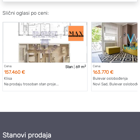
Slični oglasi po ceni:
2
Cena:
Cena:
Stan
|
69 m
157.460 €
163.770 €
Klisa
Bulevar oslobođenja
Na prodaju trosoban stan proje...
Novi Sad, Bulevar oslobođenj
Stanovi prodaja