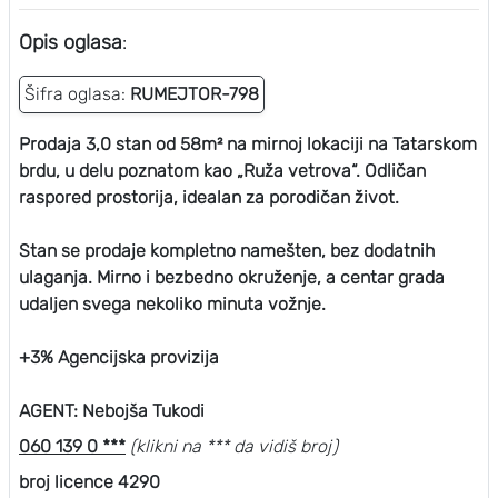
Opis oglasa
:
Šifra oglasa:
RUMEJTOR-798
Prodaja 3,0 stan od 58m² na mirnoj lokaciji na Tatarskom
brdu, u delu poznatom kao „Ruža vetrova“. Odličan
raspored prostorija, idealan za porodičan život.
Stan se prodaje kompletno namešten, bez dodatnih
ulaganja. Mirno i bezbedno okruženje, a centar grada
udaljen svega nekoliko minuta vožnje.
+3% Agencijska provizija
AGENT: Nebojša Tukodi
060 139 0 ***
(klikni na *** da vidiš broj)
broj licence 4290