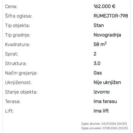
Cena:
162.000 €
Šifra oglasa:
RUMEJTOR-798
Tip objekta:
Stan
Tip gradnje:
Novogradnja
2
Kvadratura:
58 m
Sprat:
2
Struktura:
3.0
Način grejanja:
Gas
Uknjiženost:
Nije uknjižen
Stanje objekta:
Izvorno
Terasa:
Ima terasu
Lift:
Ima lift
Oglas ažuriran: 24.07.2026 (04:30)
Oglas proveren: 07.08.2026 (23:25)