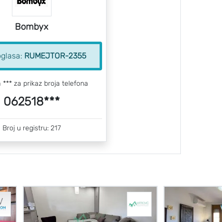
Bombyx
oglasa:
RUMEJTOR-2355
a *** za prikaz broja telefona
062518***
Broj u registru: 217