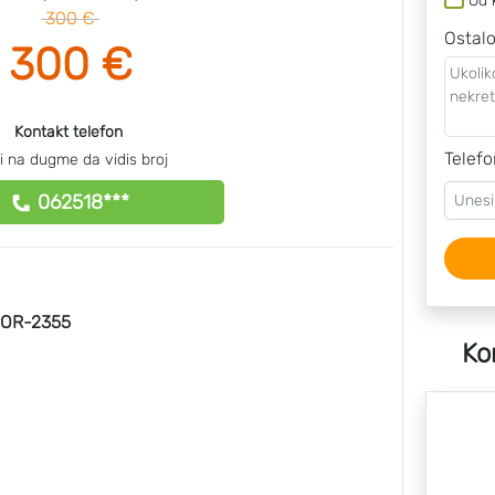
Od 
300 €
Ostal
300 €
Kontakt telefon
Telefo
ni na dugme da vidis broj
062518***
OR-2355
Ko