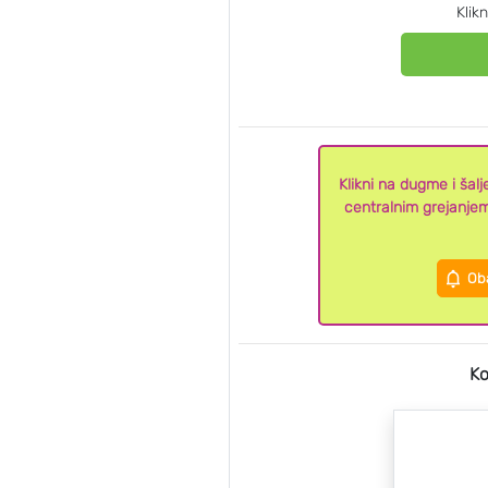
Klik
Klikni na dugme i ša
centralnim grejanje
Oba
Ko