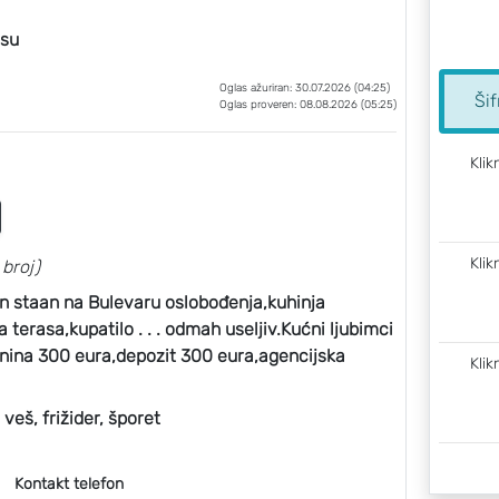
asu
Oglas ažuriran: 30.07.2026 (04:25)
Šif
Oglas proveren: 08.08.2026 (05:25)
Klik
Klik
 broj)
staan na Bulevaru oslobođenja,kuhinja
 terasa,kupatilo . . . odmah useljiv.Kućni ljubimci
nina 300 eura,depozit 300 eura,agencijska
Klik
veš, frižider, šporet
Kontakt telefon