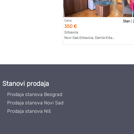
Cena:
Stan
|
350 €
Grbavica
Novi Sad,Grbavica, Danila Kiša...
Stanovi prodaja
Prodaja stanova Beograd
Prodaja stanova Novi Sad
Prodaja stanova Niš