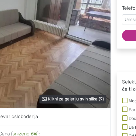
Telefo
Selekt
će ti 
Klikni za galeriju svih slika (9)
Mog
Par
evar oslobođenja
Dod
Da 
Cena (
sniženo
6%
):