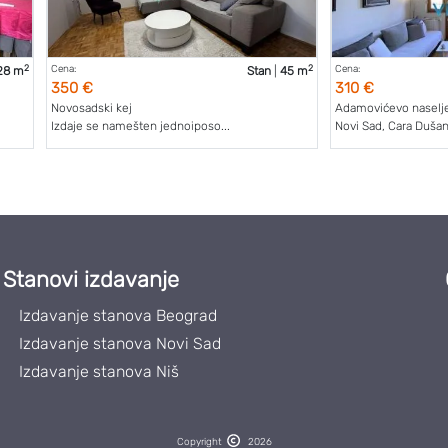
2
2
Cena:
Cena:
28 m
Stan
|
45 m
350 €
310 €
Novosadski kej
Adamovićevo naselj
Izdaje se namešten jednoiposo...
Novi Sad, Cara Dušana
Stanovi izdavanje
Izdavanje stanova Beograd
Izdavanje stanova Novi Sad
Izdavanje stanova Niš
Copyright
2026