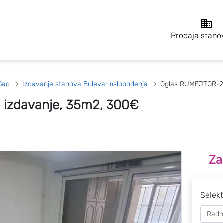
Prodaja stano
Sad
Izdavanje stanova Bulevar oslobođenja
Oglas RUMEJTOR-2
 izdavanje, 35m2, 300€
Za
Selekt