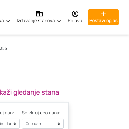
va
Izdavanje stanova
Prijava
Postavi oglas
355
kaži gledanje stana
uj dan:
Selektuj deo dana: