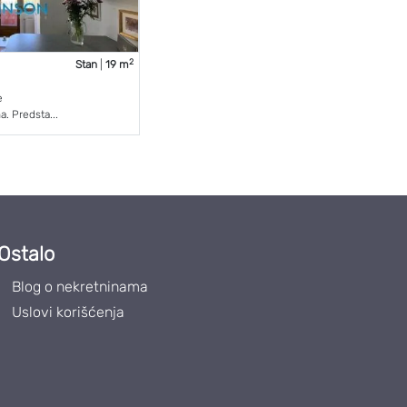
2
Stan
|
19 m
e
. Predsta...
Ostalo
Blog o nekretninama
Uslovi korišćenja