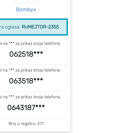
Bombyx
ra oglasa:
RUMEJTOR-2355
ni na *** za prikaz broja telefona
062518***
ni na *** za prikaz broja telefona
063518***
ni na *** za prikaz broja telefona
0643187***
Broj u registru: 217