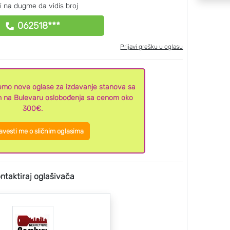
ni na dugme da vidis broj
062518***
Prijavi grešku u oglasu
ljemo nove oglase za izdavanje stanova sa
m na Bulevaru oslobođenja sa cenom oko
300€.
vesti me o sličnim oglasima
ntaktiraj oglašivača