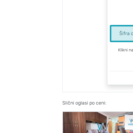
Šifra 
Klikni n
Slični oglasi po ceni: