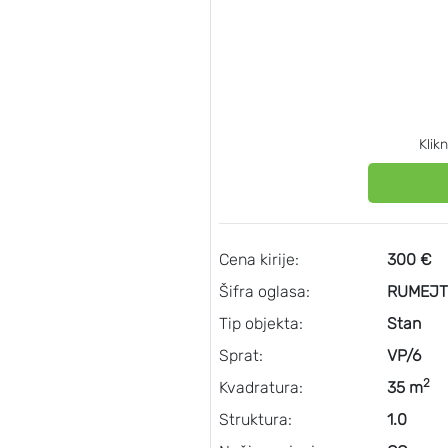
Klik
Cena kirije:
300 €
Šifra oglasa:
RUMEJT
Tip objekta:
Stan
Sprat:
VP/6
2
Kvadratura:
35 m
Struktura:
1.0