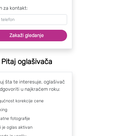
n za kontakt:
Zakaži gledanje
Pitaj oglašivača
uj šta te interesuje, oglašivač
odgovoriti u najkraćem roku:
ućnost korekcije cene
king
atne fotografije
li je oglas aktivan