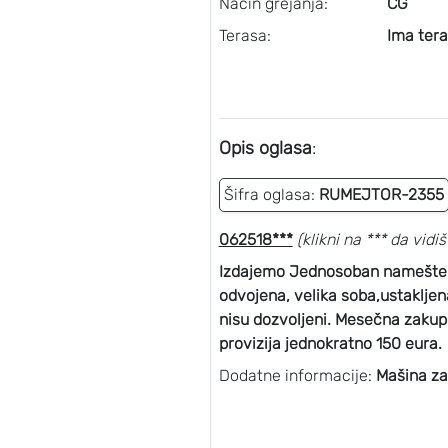
Način grejanja:
CG
Terasa:
Ima ter
Opis oglasa
:
Šifra oglasa:
RUMEJTOR-2355
062518***
(klikni na *** da vidiš
Izdajemo Jednosoban namešten 
odvojena, velika soba,ustakljena
nisu dozvoljeni. Mesečna zakup
provizija jednokratno 150 eura.
Dodatne informacije:
Mašina za 