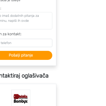
kada je useljiv
o
:
n za kontakt:
Pošalji pitanje
ntaktiraj oglašivača