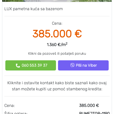
LUX pametna kuća sa bazenom
Cena:
385.000 €
2
1.360 €/m
Klikni da pozoveš ili pošalješ poruku
060 553 39 37
Piši na Viber
Kliknite i ostavite kontakt kako biste saznali kako ovaj
stan možete kupiti uz pomoć stambenog kredita:
Cena:
385.000 €
Šifra oglasa:
RUMEJTOR-1190