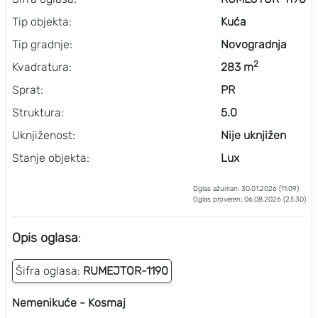
Tip objekta:
Kuća
Tip gradnje:
Novogradnja
2
Kvadratura:
283 m
Sprat:
PR
Struktura:
5.0
Uknjiženost:
Nije uknjižen
Stanje objekta:
Lux
Oglas ažuriran: 30.01.2026 (11:09)
Oglas proveren: 06.08.2026 (23:30)
Opis oglasa
:
Šifra oglasa:
RUMEJTOR-1190
Nemenikuće - Kosmaj