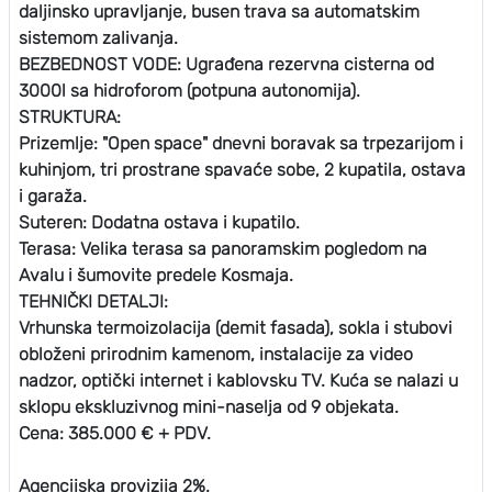
daljinsko upravljanje, busen trava sa automatskim
sistemom zalivanja.
BEZBEDNOST VODE: Ugrađena rezervna cisterna od
3000l sa hidroforom (potpuna autonomija).
STRUKTURA:
Prizemlje: "Open space" dnevni boravak sa trpezarijom i
kuhinjom, tri prostrane spavaće sobe, 2 kupatila, ostava
i garaža.
Suteren: Dodatna ostava i kupatilo.
Terasa: Velika terasa sa panoramskim pogledom na
Avalu i šumovite predele Kosmaja.
TEHNIČKI DETALJI:
Vrhunska termoizolacija (demit fasada), sokla i stubovi
obloženi prirodnim kamenom, instalacije za video
nadzor, optički internet i kablovsku TV. Kuća se nalazi u
sklopu ekskluzivnog mini-naselja od 9 objekata.
Cena: 385.000 € + PDV.
Agencijska provizija 2%.