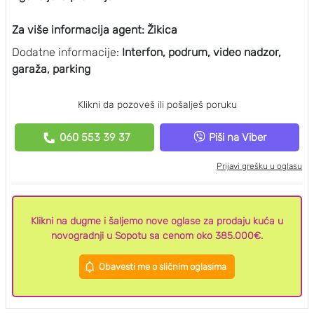
Za više informacija agent: Žikica
Dodatne informacije:
Interfon, podrum, video nadzor,
garaža, parking
Klikni da pozoveš ili pošalješ poruku
060 553 39 37
Piši na Viber
Prijavi grešku u oglasu
Klikni na dugme i šaljemo nove oglase za prodaju kuća u
novogradnji u Sopotu sa cenom oko 385.000€.
Obavesti me o sličnim oglasima