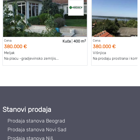
2
Cena:
Cena:
Kuća
|
400 m
380.000 €
380.000 €
Meljak
Višnjica
Na placu -gradjevinsko zemljis...
Na prodaju prostrana i kompl
Stanovi prodaja
Prodaja stanova Beograd
Prodaja stanova Novi Sad
Prodaja stanova Niš