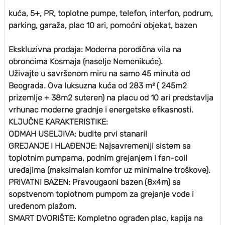
kuća, 5+, PR, toplotne pumpe, telefon, interfon, podrum,
parking, garaža, plac 10 ari, pomoćni objekat, bazen
Ekskluzivna prodaja: Moderna porodična vila na
obroncima Kosmaja (naselje Nemenikuće).
Uživajte u savršenom miru na samo 45 minuta od
Beograda. Ova luksuzna kuća od 283 m² ( 245m2
prizemlje + 38m2 suteren) na placu od 10 ari predstavlja
vrhunac moderne gradnje i energetske efikasnosti.
KLJUČNE KARAKTERISTIKE:
ODMAH USELJIVA: budite prvi stanari!
GREJANJE I HLAĐENJE: Najsavremeniji sistem sa
toplotnim pumpama, podnim grejanjem i fan-coil
uređajima (maksimalan komfor uz minimalne troškove).
PRIVATNI BAZEN: Pravougaoni bazen (8x4m) sa
sopstvenom toplotnom pumpom za grejanje vode i
uređenom plažom.
SMART DVORIŠTE: Kompletno ograđen plac, kapija na