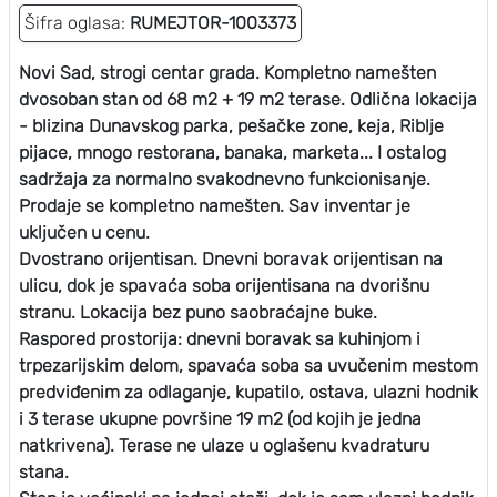
Šifra oglasa:
RUMEJTOR-1003373
Novi Sad, strogi centar grada. Kompletno namešten
dvosoban stan od 68 m2 + 19 m2 terase. Odlična lokacija
- blizina Dunavskog parka, pešačke zone, keja, Riblje
pijace, mnogo restorana, banaka, marketa... I ostalog
sadržaja za normalno svakodnevno funkcionisanje.
Prodaje se kompletno namešten. Sav inventar je
uključen u cenu.
Dvostrano orijentisan. Dnevni boravak orijentisan na
ulicu, dok je spavaća soba orijentisana na dvorišnu
stranu. Lokacija bez puno saobraćajne buke.
Raspored prostorija: dnevni boravak sa kuhinjom i
trpezarijskim delom, spavaća soba sa uvučenim mestom
predviđenim za odlaganje, kupatilo, ostava, ulazni hodnik
i 3 terase ukupne površine 19 m2 (od kojih je jedna
natkrivena). Terase ne ulaze u oglašenu kvadraturu
stana.