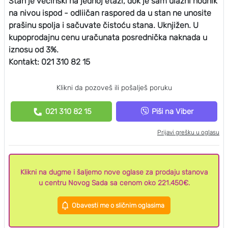
Stan je većinski na jednoj etaži, dok je sam ulazni hodnik
na nivou ispod - odliičan raspored da u stan ne unosite
prašinu spolja i sačuvate čistoću stana. Uknjižen. U
kupoprodajnu cenu uračunata posrednička naknada u
iznosu od 3%.
Kontakt: 021 310 82 15
Klikni da pozoveš ili pošalješ poruku
021 310 82 15
Piši na Viber
Prijavi grešku u oglasu
Klikni na dugme i šaljemo nove oglase za prodaju stanova
u centru Novog Sada sa cenom oko 221.450€.
Obavesti me o sličnim oglasima