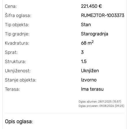
Cena:
221.450 €
Šifra oglasa:
RUMEJTOR-1003373
Tip objekta:
Stan
Tip gradnje:
Starogradnja
2
Kvadratura:
68 m
Sprat:
3
Struktura:
1.5
Uknjiženost:
Uknjižen
Stanje objekta:
Izvorno
Terasa:
Ima terasu
Oglas ažuriran: 28.11.2025 (15:57)
Oglas proveren: 09.08.2026 (09:25)
Opis oglasa
: