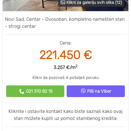
Klikni za galeriju svih slika (12)
Novi Sad, Centar - Dvosoban, kompletno namešten stan
- strogi centar
Cena:
221.450 €
2
3.257 €/m
Klikni da pozoveš ili pošalješ poruku
021 310 82 15
Piši na Viber
Kliknite i ostavite kontakt kako biste saznali kako ovaj
stan možete kupiti uz pomoć stambenog kredita: