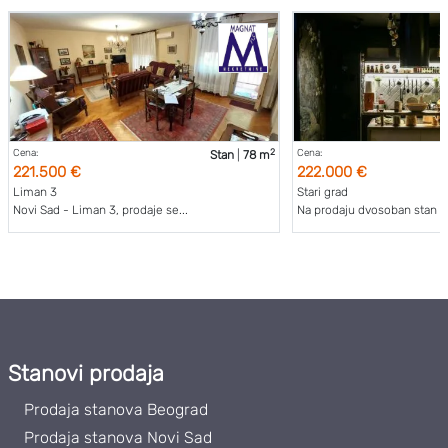
2
Cena:
Cena:
Stan
|
78 m
221.500 €
222.000 €
Liman 3
Stari grad
Novi Sad - Liman 3, prodaje se...
Na prodaju dvosoban stan 6
Stanovi prodaja
Prodaja stanova Beograd
Prodaja stanova Novi Sad