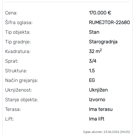
Cena:
170.000 €
Šifra oglasa:
RUMEJTOR-22680
Tip objekta:
Stan
Tip gradnje:
Starogradnja
2
Kvadratura:
32 m
Sprat:
3/4
Struktura:
1.5
Način grejanja:
EG
Uknjiženost:
Uknjižen
Stanje objekta:
Izvorno
Terasa:
Ima terasu
Lift:
Ima lift
Oglas ažuriran: 23.06.2026 (04:25)