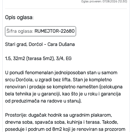
Oglas proveren: 07.08.2026 (12:30)
Opis oglasa
:
Šifra oglasa:
RUMEJTOR-22680
Stari grad, Dorćol - Cara Dušana
1.5, 32m2 (terasa 5m2), 3/4, EG
U ponudi fenomenalan jednoiposoban stan u samom
srcu Dorćola, u zgradi bez lifta. Stan je kompletno
renoviran i prodaje se kompletno namešten (celokupna
bela tehnika je u garanciji, kao što je u roku i garancija
od preduzimača na radove u stanu).
Prostorije: dugačak hodnik sa ugradnim plakarom,
dnevna soba, spavaća soba, kuhinja i terasa. Takođe,
poseduje i podrum od 8m2 koji je renoviran sa prozorom