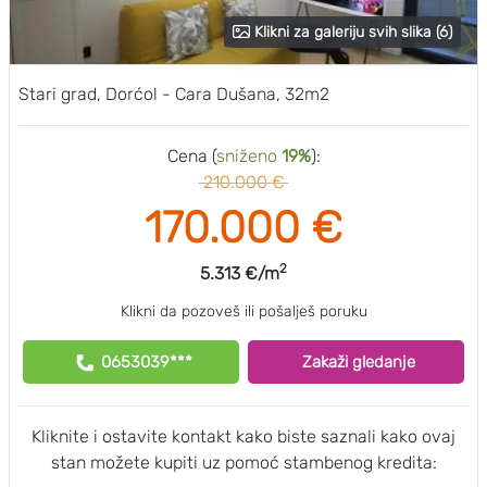
Klikni za galeriju svih slika (6)
Stari grad, Dorćol - Cara Dušana, 32m2
Cena (
sniženo
19%
):
210.000 €
170.000 €
2
5.313 €/m
Klikni da pozoveš ili pošalješ poruku
0653039***
Zakaži gledanje
Kliknite i ostavite kontakt kako biste saznali kako ovaj
stan možete kupiti uz pomoć stambenog kredita: