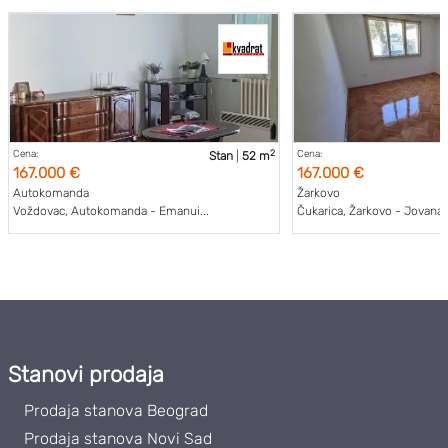
2
Cena:
Cena:
Stan
|
52 m
167.000 €
167.000 €
Autokomanda
Žarkovo
Voždovac, Autokomanda - Emanui...
Čukarica, Žarkovo - Jovana 
Stanovi prodaja
Prodaja stanova Beograd
Prodaja stanova Novi Sad