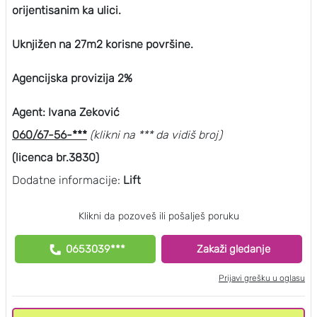
orijentisanim ka ulici.
Uknjižen na 27m2 korisne površine.
Agencijska provizija 2%
Agent: Ivana Zeković
060/67-56-***
(klikni na *** da vidiš broj)
(licenca br.3830)
Dodatne informacije:
Lift
Klikni da pozoveš ili pošalješ poruku
0653039***
Zakaži gledanje
Prijavi grešku u oglasu