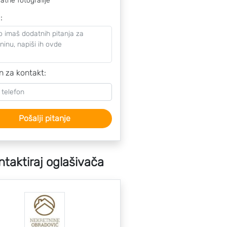
atne fotografije
o
:
n za kontakt:
Pošalji pitanje
ntaktiraj oglašivača