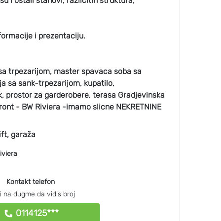
u i ostali stanovi, razlicitih struktura,
formacije i prezentaciju.
 sa trpezarijom, master spavaca soba sa
a sa sank-trpezarijom, kupatilo,
k, prostor za garderobere, terasa Gradjevinska
ront - BW Riviera -imamo slicne NEKRETNINE
ift, garaža
iviera
Kontakt telefon
ni na dugme da vidis broj
0114125***