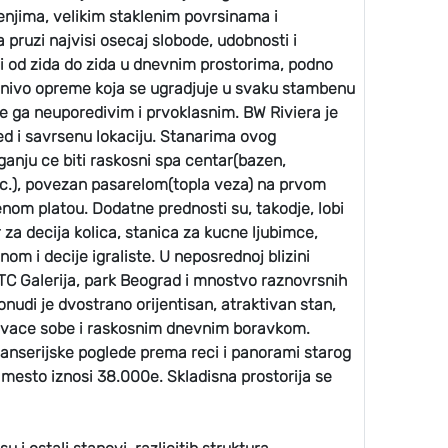
njima, velikim staklenim povrsinama i
pruzi najvisi osecaj slobode, udobnosti i
i od zida do zida u dnevnim prostorima, podno
 nivo opreme koja se ugradjuje u svaku stambenu
ine ga neuporedivim i prvoklasnim. BW Riviera je
led i savrsenu lokaciju. Stanarima ovog
anju ce biti raskosni spa centar(bazen,
etc.), povezan pasarelom(topla veza) na prvom
enom platou. Dodatne prednosti su, takodje, lobi
 za decija kolica, stanica za kucne ljubimce,
nom i decije igraliste. U neposrednoj blizini
TC Galerija, park Beograd i mnostvo raznovrsnih
nudi je dvostrano orijentisan, atraktivan stan,
pavace sobe i raskosnim dnevnim boravkom.
nserijske poglede prema reci i panorami starog
mesto iznosi 38.000e. Skladisna prostorija se