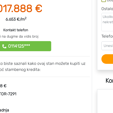
Dod
017.888 €
Ostal
2
6.653 €/m
Kontakt telefon
Telefo
ni na dugme da vidis broj
0114125***
ako biste saznali kako ovaj stan možete kupiti uz
ć stambenog kredita:
Ko
88 €
OR-7291
adnja