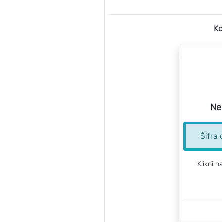
Ko
Ne
Šifra 
Klikni n