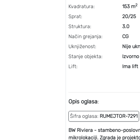
2
Kvadratura:
153 m
Sprat:
20/25
Struktura:
3.0
Način grejanja:
CG
Uknjiženost:
Nije ukn
Stanje objekta:
Izvorno
Lift:
Ima lift
Opis oglasa
:
Šifra oglasa:
RUMEJTOR-7291
BW Riviera - stambeno-poslovni o
mikrolokaciji. Zgrada je projekt