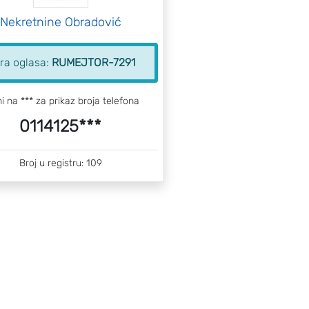
Nekretnine Obradović
fra oglasa:
RUMEJTOR-7291
ni na *** za prikaz broja telefona
0114125***
Broj u registru: 109