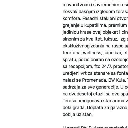
inovanitvnim i savremenim rese
nesvakidasnjim izgledom terasa 
komfora. Fasadni stakleni otvor
grejanje u kupatilima, premium
jedinicu krase ovaj objekat i c
sinonim za kvalitet, luksuz, izg
ekskluzivnog zdanja na raspolag
teretana, wellness, juice bar, 
spratu, pozicioniran na ozelenj
sa recepcijom, fto 24/7, prostor
uredjeni vrt za stanare sa fonta
nalazi se Promenada, BW Kula, 
sadrzaja za sve generacije. U po
na dvadesetoj etazi, sa dve s
Terasa omogucava stanarima va
dela grada. Doplata za garazno 
dobija uz stan.