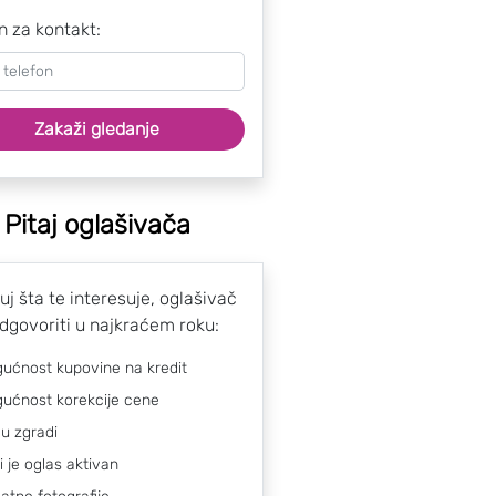
n za kontakt:
Zakaži gledanje
Pitaj oglašivača
uj šta te interesuje, oglašivač
odgovoriti u najkraćem roku:
ućnost kupovine na kredit
ućnost korekcije cene
 u zgradi
li je oglas aktivan