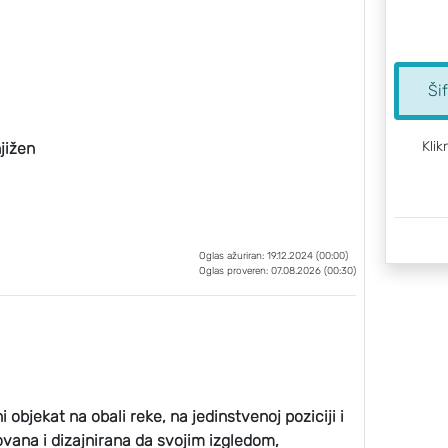
Ši
Klik
jižen
Oglas ažuriran: 19.12.2024 (00:00)
Oglas proveren: 07.08.2026 (00:30)
bjekat na obali reke, na jedinstvenoj poziciji i
ovana i dizajnirana da svojim izgledom,