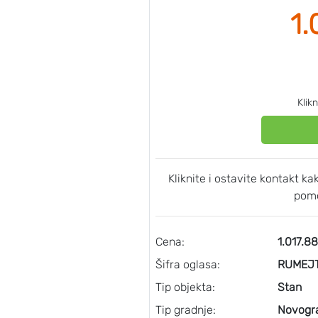
1.
Klik
Kliknite i ostavite kontakt k
pomo
Cena:
1.017.8
Šifra oglasa:
RUMEJT
Tip objekta:
Stan
Tip gradnje:
Novogr