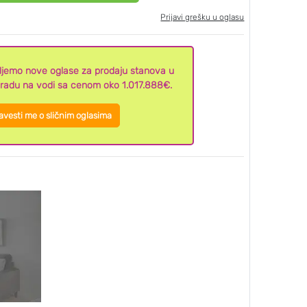
Prijavi grešku u oglasu
aljemo nove oglase za prodaju stanova u
radu na vodi sa cenom oko 1.017.888€.
vesti me o sličnim oglasima