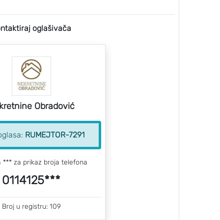
ntaktiraj oglašivača
kretnine Obradović
oglasa:
RUMEJTOR-7291
a *** za prikaz broja telefona
0114125***
Broj u registru: 109