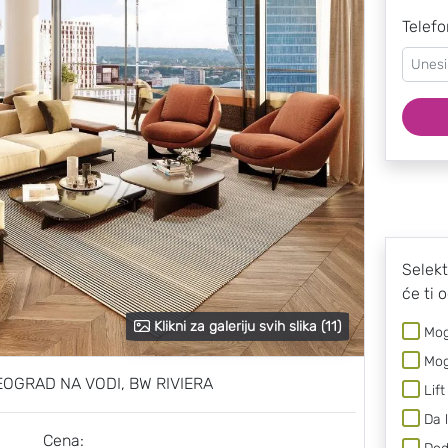
Telefo
Selekt
će ti 
Klikni za galeriju svih slika (11)
Mog
Mog
OGRAD NA VODI, BW RIVIERA
Lift
Da 
Cena: