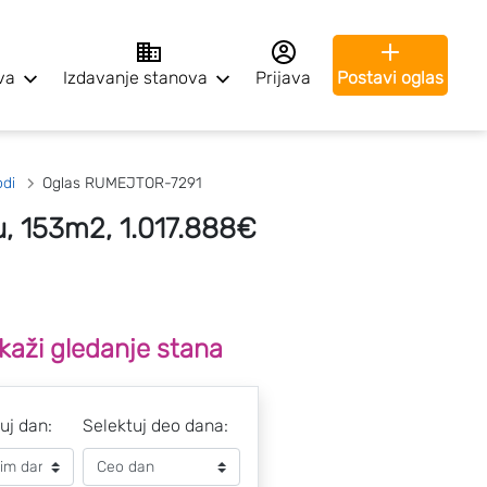
va
Izdavanje stanova
Prijava
Postavi oglas
di
Oglas RUMEJTOR-7291
u, 153m2, 1.017.888€
kaži gledanje stana
uj dan:
Selektuj deo dana: