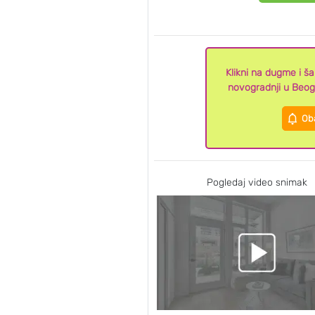
Klikni na dugme i š
novogradnji u Beog
Oba
Pogledaj video snimak