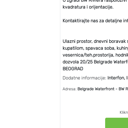
U zgradi BW Riviera raspolozivi s
kvadratura i orijentacije.
Kontaktirajte nas za detaljne in
Ulazni prostor, dnevni boravak
kupatilom, spavaca soba, kuhinj
vesernica/teh.prostorija, hodni
dozvola 20/25 Belgrade Waterf
BEOGRAD
Dodatne informacije:
Interfon, l
Adresa:
Belgrade Waterfront - BW R
Klik