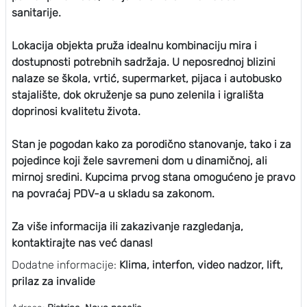
sanitarije.
Lokacija objekta pruža idealnu kombinaciju mira i
dostupnosti potrebnih sadržaja. U neposrednoj blizini
nalaze se škola, vrtić, supermarket, pijaca i autobusko
stajalište, dok okruženje sa puno zelenila i igrališta
doprinosi kvalitetu života.
Stan je pogodan kako za porodično stanovanje, tako i za
pojedince koji žele savremeni dom u dinamičnoj, ali
mirnoj sredini. Kupcima prvog stana omogućeno je pravo
na povraćaj PDV-a u skladu sa zakonom.
Za više informacija ili zakazivanje razgledanja,
kontaktirajte nas već danas!
Dodatne informacije:
Klima, interfon, video nadzor, lift,
prilaz za invalide