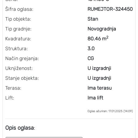
Šifra oglasa:
RUMEJTOR-324450
Tip objekta:
Stan
Tip gradnje:
Novogradnja
2
Kvadratura:
80.46 m
Struktura:
3.0
Način grejanja:
CG
Uknjiženost:
U izgradnji
Stanje objekta:
U izgradnji
Terasa:
Ima terasu
Lift:
Ima lift
Oglas ažuriran: 17.01.2025 (14:09)
Opis oglasa
: