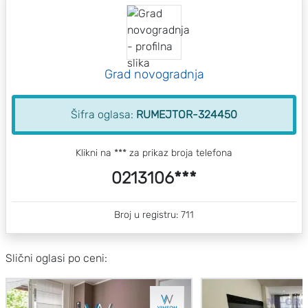
Grad novogradnja
Šifra oglasa:
RUMEJTOR-324450
Klikni na *** za prikaz broja telefona
0213106***
Broj u registru: 711
Slični oglasi po ceni: