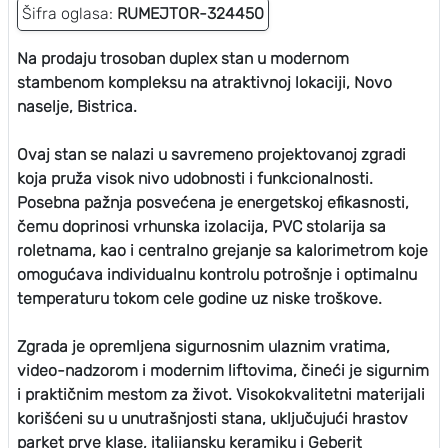
Šifra oglasa:
RUMEJTOR-324450
Na prodaju trosoban duplex stan u modernom
stambenom kompleksu na atraktivnoj lokaciji, Novo
naselje, Bistrica.
Ovaj stan se nalazi u savremeno projektovanoj zgradi
koja pruža visok nivo udobnosti i funkcionalnosti.
Posebna pažnja posvećena je energetskoj efikasnosti,
čemu doprinosi vrhunska izolacija, PVC stolarija sa
roletnama, kao i centralno grejanje sa kalorimetrom koje
omogućava individualnu kontrolu potrošnje i optimalnu
temperaturu tokom cele godine uz niske troškove.
Zgrada je opremljena sigurnosnim ulaznim vratima,
video-nadzorom i modernim liftovima, čineći je sigurnim
i praktičnim mestom za život. Visokokvalitetni materijali
korišćeni su u unutrašnjosti stana, uključujući hrastov
parket prve klase, italijansku keramiku i Geberit