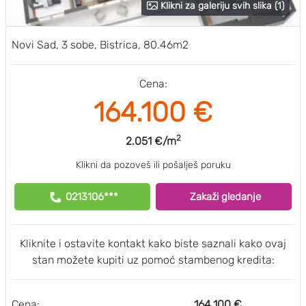
Klikni za galeriju svih slika (1)
Novi Sad, 3 sobe, Bistrica, 80.46m2
Cena:
164.100 €
2
2.051 €/m
Klikni da pozoveš ili pošalješ poruku
0213106***
Zakaži gledanje
Kliknite i ostavite kontakt kako biste saznali kako ovaj
stan možete kupiti uz pomoć stambenog kredita:
Cena:
164.100 €