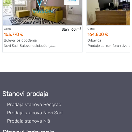
2
Cena:
Cena:
Stan
|
60 m
163.770 €
164.800 €
Bulevar oslobođenja
Grbavica
Novi Sad, Bulevar oslobođenja....
Prodaje se komforan dvoipo
Stanovi prodaja
Prodaja stanova Beograd
Prodaja stanova Novi Sad
Prodaja stanova Niš