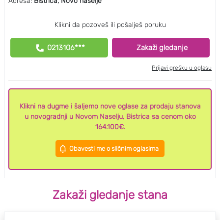
Adresa:
Bistrica, Novo naselje
Klikni da pozoveš ili pošalješ poruku
0213106***
Zakaži gledanje
Prijavi grešku u oglasu
Klikni na dugme i šaljemo nove oglase za prodaju stanova
u novogradnji u Novom Naselju, Bistrica sa cenom oko
164.100€.
Obavesti me o sličnim oglasima
Zakaži gledanje stana